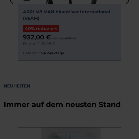
ARRI M8 MAN blue/silver International
M
(VEAM)
40% reduziert
932,00 €
war:
1.554,00 €
Brutto: 1.109,08 €
B
Lieferzeit:
3-4 Werktage
Li
NEUHEITEN
Immer auf dem neusten Stand
Produktgalerie überspringen