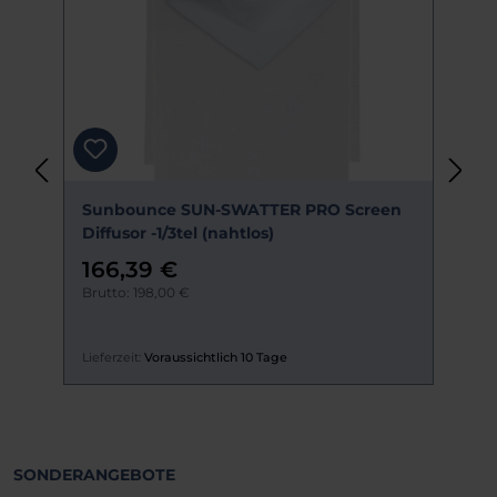
Sunbounce SUN-SWATTER PRO Screen
S
Diffusor -1/3tel (nahtlos)
D
166,39 €
Brutto: 198,00 €
B
Lieferzeit:
Voraussichtlich 10 Tage
Li
SONDERANGEBOTE