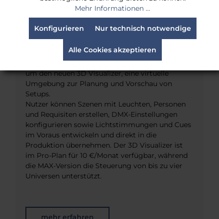
Mehr Informationen ...
Konfigurieren
Nur technisch notwendige
Sidus Link Pro 2.3 Update
Alle Cookies akzeptieren
Sidus Link Pro 2.3 erweitert die Lichtsteuerung
um den neuen 3D Visualizer, eine virtuelle
Umgebung zur Planung und Vorschau von
Setups.
Nutzer können Szenen mit Leuchten, Personen
und Requisiten erstellen, DMX-Einstellungen
konfigurieren sowie Lichtstimmungen und Cues
im Voraus entwickeln und direkt in die
Produktion übernehmen. Der 3D Visualizer ist
im Pro-Plan für 10 €/Monat verfügbar, während
die MAX-Version die Steuerung von bis zu vier
Universen unterstützt.
mehr erfahren