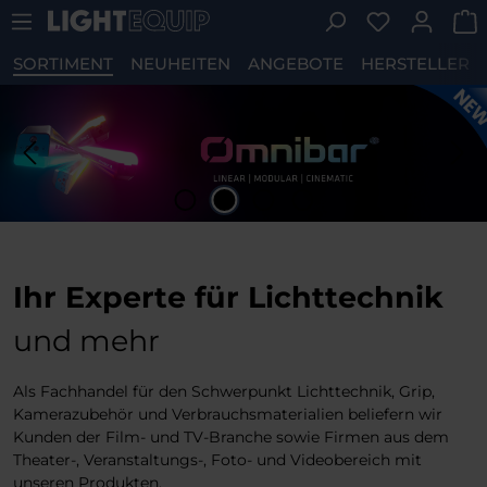
Du hast 0 P
Zum Hauptinhalt springen
SORTIMENT
NEUHEITEN
ANGEBOTE
HERSTELLER
ildergalerie überspringen
Ihr Experte für Lichttechnik
und mehr
Als Fachhandel für den Schwerpunkt Lichttechnik, Grip,
Kamerazubehör und Verbrauchsmaterialien beliefern wir
Kunden der Film- und TV-Branche sowie Firmen aus dem
Theater-, Veranstaltungs-, Foto- und Videobereich mit
unseren Produkten.