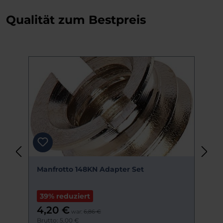
Qualität zum Bestpreis
Produktgalerie überspringen
r
Manfrotto 148KN Adapter Set
N
S
39% reduziert
B
4,20 €
war:
6,86 €
Brutto: 5,00 €