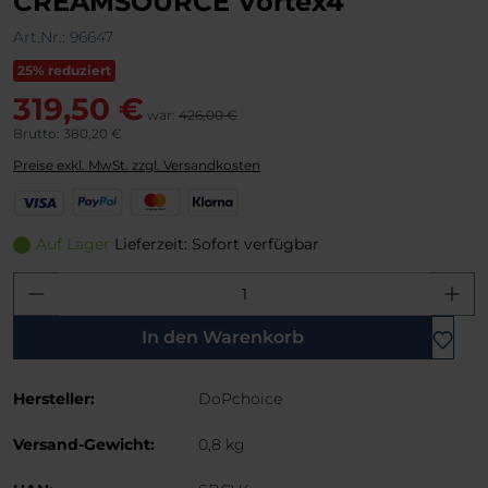
CREAMSOURCE Vortex4
Art.Nr.:
96647
25% reduziert
319,50 €
war:
426,00 €
Brutto: 380,20 €
Preise exkl. MwSt. zzgl. Versandkosten
V
P
M
K
i
a
a
l
s
y
s
a
Auf Lager
Lieferzeit: Sofort verfügbar
a
P
t
r
Produkt Anzahl: Gib den gewünschten W
a
e
n
l
r
a
C
In den Warenkorb
a
r
Hersteller:
DoPchoice
d
Versand-Gewicht:
0,8 kg