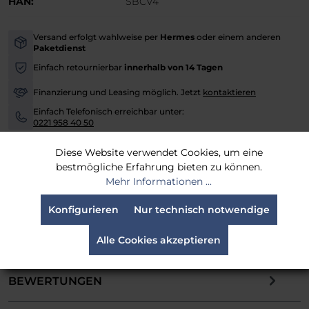
HAN:
SBCV4
Versand erfolgt wahlweise per
Hermes
oder einem anderen
-
Paketdienst
Einfach retournierbar
innerhalb von 14 Tagen
-
Finanzierung und Leasing möglich. Jetzt
kontaktieren
-
Einfach Telefonisch erreichbar unter:
-
0221 958 40 50
Diese Website verwendet Cookies, um eine
bestmögliche Erfahrung bieten zu können.
Mehr Informationen ...
BESCHREIBUNG
Konfigurieren
Nur technisch notwendige
Das DoPchoice SNAPBAG® ist speziell für die
Creamsource Vortex4 und Vortex4s entwickelt
Alle Cookies akzeptieren
und sorgt dank präziser Passform fü…
Mehr
BEWERTUNGEN