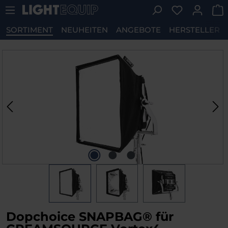
Du hast 0 P
Zum Hauptinhalt springen
SORTIMENT
NEUHEITEN
ANGEBOTE
HERSTELLER
Bildergalerie überspringen
Dopchoice SNAPBAG® für