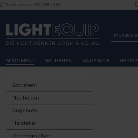
Telefonservice: 0221 958 40 50
m Hauptinhalt springen
Zur Suche springen
Zur Hauptnavigation springen
SORTIMENT
NEUHEITEN
ANGEBOTE
HERSTE
Sortiment
Neuheiten
Angebote
Hersteller
Themenwelten