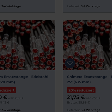
:
3-4 Werktage
Lieferzeit:
3-4 Werktage
a Ersatzstange - Edelstahl
Chimera Ersatzstange - 
(720 mm)
25" (635 mm)
eduziert
20% reduziert
0 €
21,75 €
war:
33,00 €
war:
27,20 €
31,42 €
Brutto: 25,88 €
:
3-4 Werktage
Lieferzeit:
3-4 Werktage