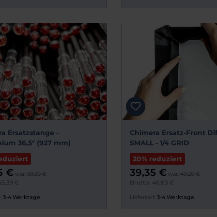
a Ersatzstange -
Chimera Ersatz-Front Di
ium 36,5" (927 mm)
SMALL - 1/4 GRID
eduziert
20% reduziert
5 €
39,35 €
war:
58,20 €
war:
49,20 €
55,39 €
Brutto: 46,83 €
:
3-4 Werktage
Lieferzeit:
3-4 Werktage