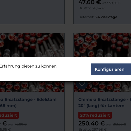
47,60 €
war:
59,50 €
Brutto: 56,64 €
Lieferzeit:
3-4 Werktage
Erfahrung bieten zu können.
Konfigurieren
a Ersatzstange - Edelstahl
Chimera Ersatzstange - 
(368 mm)
20" (lang) für Lantern
eduziert
20% reduziert
0 €
250,40 €
war:
16,80 €
war:
313,00 €
15,95 €
Brutto: 297,98 €