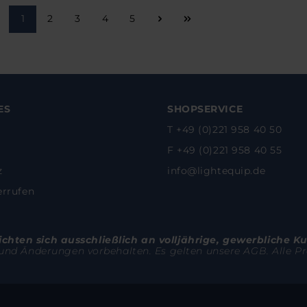
Seite
Seite
Seite
Seite
Seite
1
2
3
4
5
ES
SHOPSERVICE
T +49 (0)221 958 40 50
F +49 (0)221 958 40 55
z
info@lightequip.de
errufen
hten sich ausschließlich an volljährige, gewerbliche K
 und Änderungen vorbehalten. Es gelten unsere AGB. Alle Pre