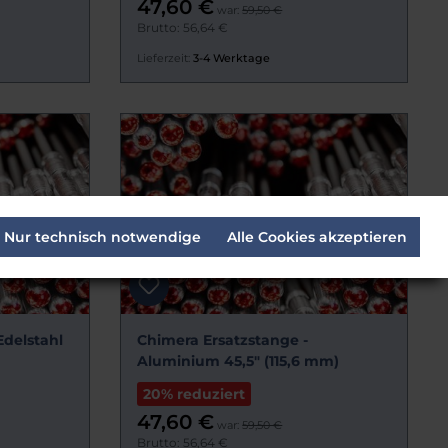
47,60 €
war:
59,50 €
Brutto: 56,64 €
Lieferzeit:
3-4 Werktage
Nur technisch notwendige
Alle Cookies akzeptieren
Edelstahl
Chimera Ersatzstange -
Aluminium 45,5" (115,6 mm)
20% reduziert
47,60 €
war:
59,50 €
Brutto: 56,64 €