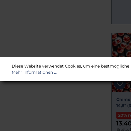
Diese Website verwendet Cookies, um eine bestmögliche 
Mehr Informationen ...
Chimer
14,5" 
20% r
13,4
Brutto: 