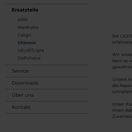
Ersatzteile
ARRI
Manfrotto
Caligri
Bei LIGHT
erfahrene
Chimera
VELVETLight
Wir wisse
DoPchoice
kann es v
gewährlei
Service
Unsere Au
Downloads
die Repar
schnellst
Über uns
Unser Kun
Kontakt
Ihnen dab
Zuverläss