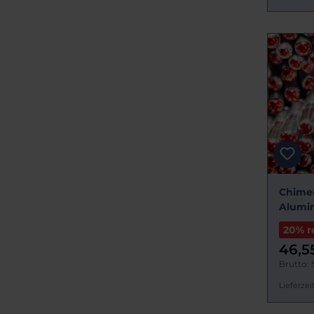
Chimer
Alumin
20% r
46,5
Brutto: 
Lieferzeit