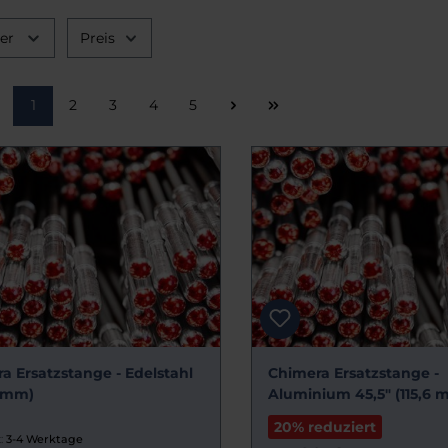
ler
Preis
Seite
Seite
Seite
Seite
Seite
1
2
3
4
5
a Ersatzstange - Edelstahl
Chimera Ersatzstange -
2 mm)
Aluminium 45,5" (115,6 
20% reduziert
:
3-4 Werktage