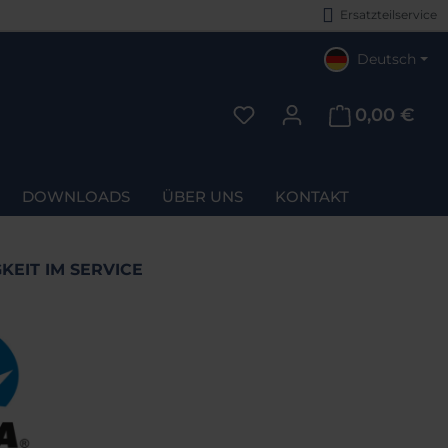
Ersatzteilservice
Deutsch
0,00 €
Du hast 0 Produkte auf d
DOWNLOADS
ÜBER UNS
KONTAKT
KEIT IM SERVICE