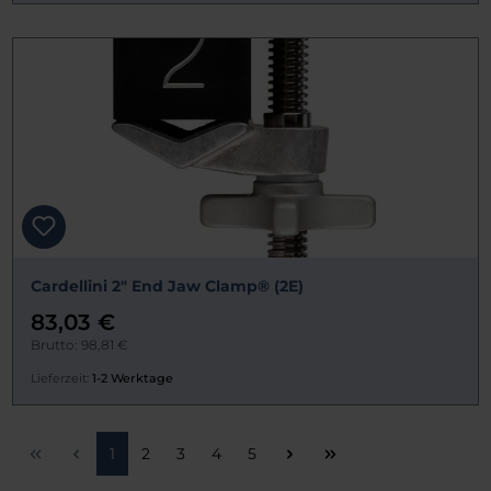
Cardellini 2" End Jaw Clamp® (2E)
83,03 €
Brutto: 98,81 €
Lieferzeit:
1-2 Werktage
Seite
Seite
Seite
Seite
Seite
1
2
3
4
5