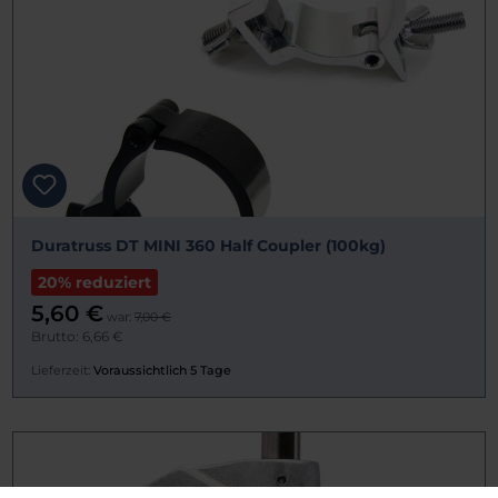
Duratruss DT MINI 360 Half Coupler (100kg)
20% reduziert
5,60 €
war:
7,00 €
Brutto: 6,66 €
Lieferzeit:
Voraussichtlich 5 Tage