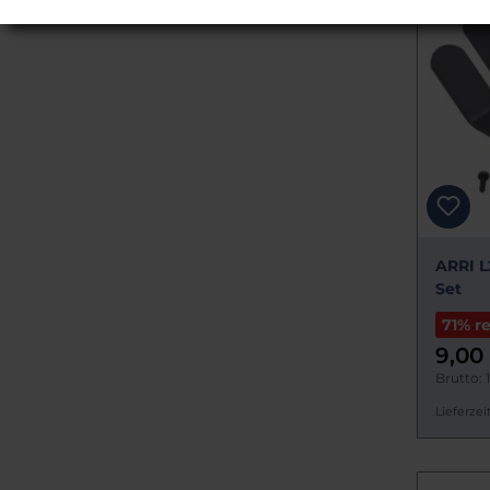
ARRI L
Set
71% r
9,00
Brutto: 
Lieferzeit