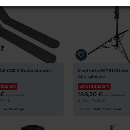
2.84223.0 Bodenständer-
Manfrotto 007BU Stativ
ALU schwarz
eduziert
39% reduziert
 €
148,20 €
war:
31,00 €
war:
242,90 €
10,71 €
Brutto: 176,36 €
:
3-4 Werktage
Lieferzeit:
Sofort verfügbar