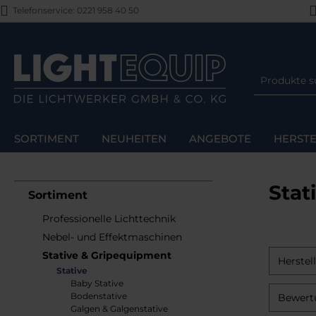
Telefonservice: 0221 958 40 50
m Hauptinhalt springen
Zur Suche springen
Zur Hauptnavigation springen
SORTIMENT
NEUHEITEN
ANGEBOTE
HERSTE
Stat
Sortiment
Professionelle Lichttechnik
Nebel- und Effektmaschinen
Stative & Gripequipment
Herstel
Stative
Baby Stative
Bodenstative
Bewert
Galgen & Galgenstative