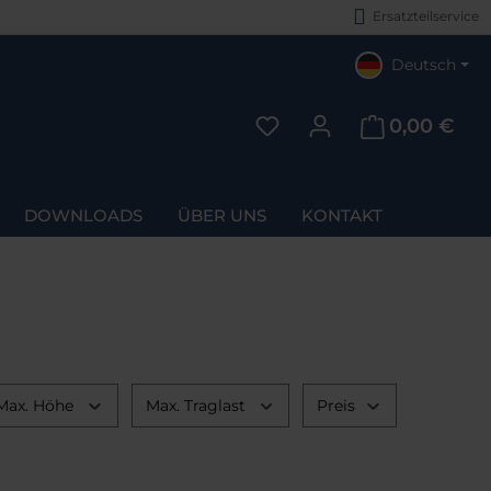
Ersatzteilservice
Deutsch
0,00 €
Du hast 0 Produkte auf d
DOWNLOADS
ÜBER UNS
KONTAKT
Max. Höhe
Max. Traglast
Preis