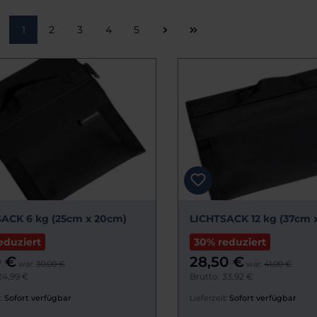
Seite
Seite
Seite
Seite
Seite
1
2
3
4
5
ACK 6 kg (25cm x 20cm)
LICHTSACK 12 kg (37cm 
eduziert
30% reduziert
0 €
28,50 €
war:
30,00 €
war:
41,00 €
24,99 €
Brutto: 33,92 €
:
Sofort verfügbar
Lieferzeit:
Sofort verfügbar