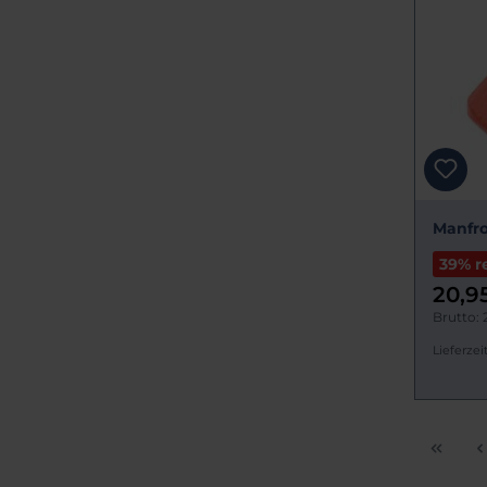
Manfro
39% r
20,9
Brutto: 
Lieferzeit