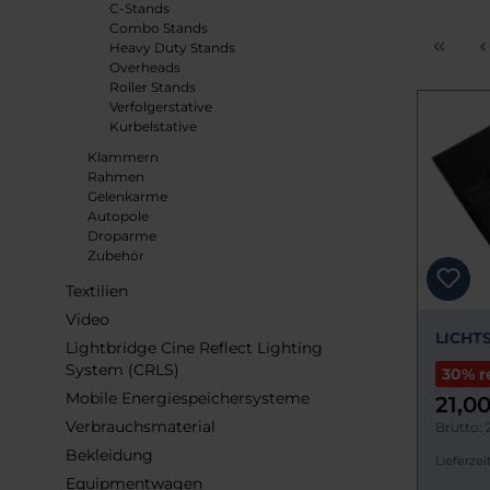
C-Stands
Combo Stands
Heavy Duty Stands
Overheads
Roller Stands
Verfolgerstative
Kurbelstative
Klammern
Rahmen
Gelenkarme
Autopole
Droparme
Zubehör
Textilien
Video
LICHTS
Lightbridge Cine Reflect Lighting
System (CRLS)
30% r
Mobile Energiespeichersysteme
21,0
Verbrauchsmaterial
Brutto: 
Bekleidung
Lieferzeit
Equipmentwagen