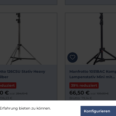
tto 126CSU Stativ Heavy
Manfrotto 1051BAC Kom
ilber
Lampenstativ Mini mit
Luftfederung
eduziert
39% reduziert
30 €
66,50 €
war:
284,10 €
war:
109,00 €
206,23 €
Brutto: 79,14 €
:
Sofort verfügbar
Lieferzeit:
3-4 Werktage
Erfahrung bieten zu können.
Konfigurieren