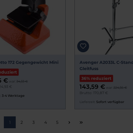
tto 172 Gegengewicht Mini
Avenger A2033L C-Stand
Gleitfuss
eduziert
36% reduziert
5 €
war:
34,33 €
143,59 €
24,93 €
war:
224,36 €
Brutto: 170,87 €
:
3-4 Werktage
Lieferzeit:
Sofort verfügbar
Seite
Seite
Seite
Seite
Seite
1
2
3
4
5