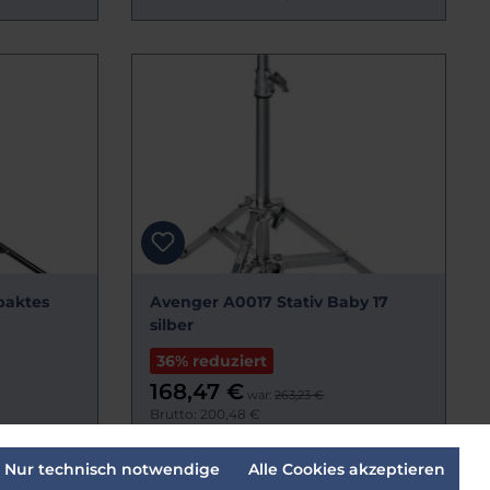
paktes
Avenger A0017 Stativ Baby 17
silber
36% reduziert
168,47 €
war:
263,23 €
Brutto: 200,48 €
Lieferzeit:
Sofort verfügbar
Nur technisch notwendige
Alle Cookies akzeptieren