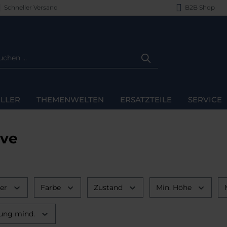
Schneller Versand
B2B Shop
LLER
THEMENWELTEN
ERSATZTEILE
SERVICE
ive
ler
Farbe
Zustand
Min. Höhe
ung mind.