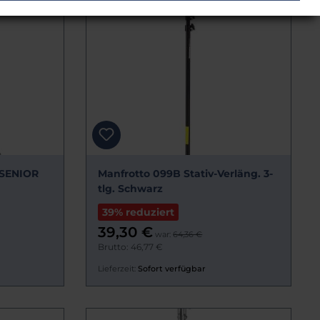
 SENIOR
Manfrotto 099B Stativ-Verläng. 3-
tlg. Schwarz
39% reduziert
39,30 €
war:
64,36 €
Brutto: 46,77 €
Lieferzeit:
Sofort verfügbar