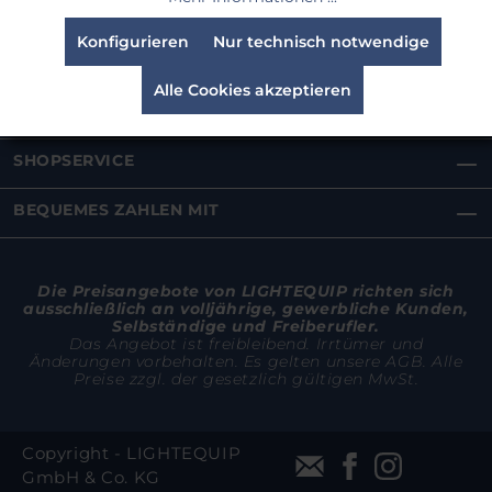
Konfigurieren
Nur technisch notwendige
SHOPINFOS
Alle Cookies akzeptieren
RECHTLICHES
SHOPSERVICE
BEQUEMES ZAHLEN MIT
Die Preisangebote von LIGHTEQUIP richten sich
ausschließlich an volljährige, gewerbliche Kunden,
Selbständige und Freiberufler.
Das Angebot ist freibleibend. Irrtümer und
Änderungen vorbehalten. Es gelten unsere AGB. Alle
Preise zzgl. der gesetzlich gültigen MwSt.
Copyright - LIGHTEQUIP
GmbH & Co. KG