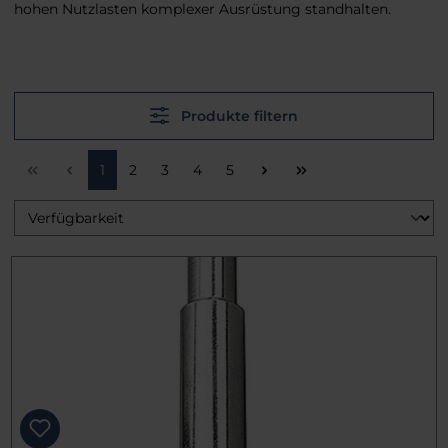
hohen Nutzlasten komplexer Ausrüstung standhalten.
Produkte filtern
Seite
Seite
Seite
Seite
Seite
1
2
3
4
5