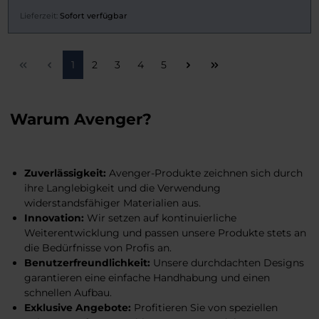
Lieferzeit:
Sofort verfügbar
Seite
Seite
Seite
Seite
Seite
1
2
3
4
5
Warum Avenger?
Zuverlässigkeit:
Avenger-Produkte zeichnen sich durch
ihre Langlebigkeit und die Verwendung
widerstandsfähiger Materialien aus.
Innovation:
Wir setzen auf kontinuierliche
Weiterentwicklung und passen unsere Produkte stets an
die Bedürfnisse von Profis an.
Benutzerfreundlichkeit:
Unsere durchdachten Designs
garantieren eine einfache Handhabung und einen
schnellen Aufbau.
Exklusive Angebote:
Profitieren Sie von speziellen