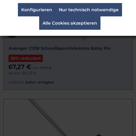
Konfigurieren
Nur technisch notwendige
Alle Cookies akzeptieren
Avenger C338 Schnellspannklemme Baby Pin
36% reduziert
67,27 €
war:
105,11 €
Brutto: 80,05 €
Lieferzeit:
Sofort verfügbar