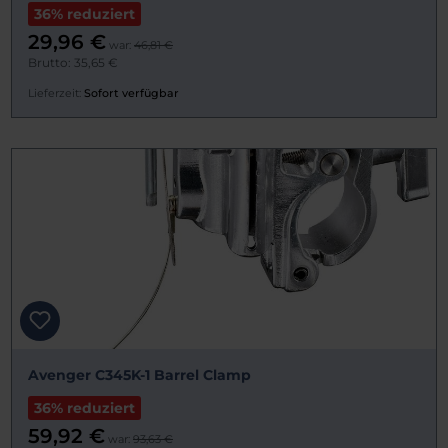
36% reduziert
29,96 €
war:
46,81 €
Brutto: 35,65 €
Lieferzeit:
Sofort verfügbar
Avenger C345K-1 Barrel Clamp
36% reduziert
59,92 €
war:
93,63 €