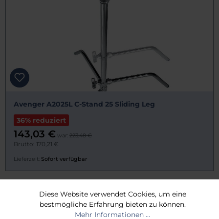
Avenger A2025L C-Stand 25 Sliding Leg
36% reduziert
143,03 €
war:
223,48 €
Brutto: 170,21 €
Lieferzeit:
Sofort verfügbar
Diese Website verwendet Cookies, um eine
bestmögliche Erfahrung bieten zu können.
Mehr Informationen ...