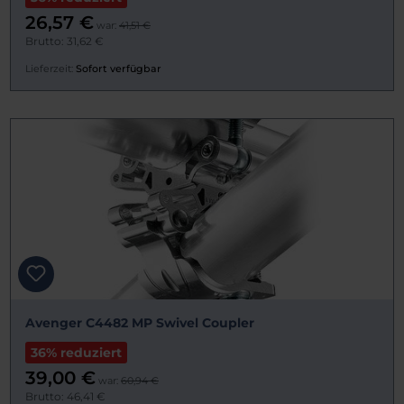
26,57 €
war:
41,51 €
Brutto: 31,62 €
Lieferzeit:
Sofort verfügbar
Avenger C4482 MP Swivel Coupler
36% reduziert
39,00 €
war:
60,94 €
Brutto: 46,41 €