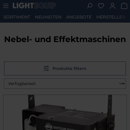
Du hast 0 P
Zum Hauptinhalt springen
SORTIMENT
NEUHEITEN
ANGEBOTE
HERSTELLER
Nebel- und Effektmaschinen
Produkte filtern