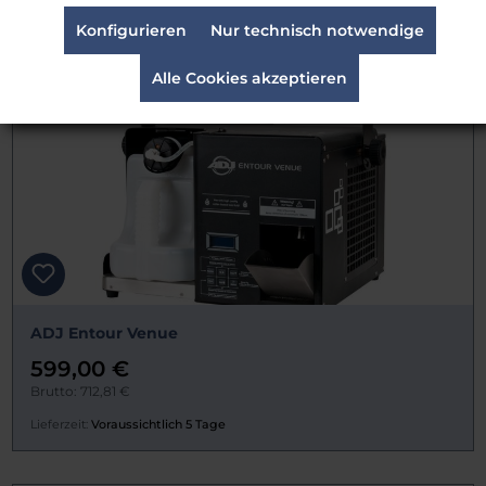
Lieferzeit:
Voraussichtlich 5 Tage
Konfigurieren
Nur technisch notwendige
Alle Cookies akzeptieren
ADJ Entour Venue
599,00 €
Brutto: 712,81 €
Lieferzeit:
Voraussichtlich 5 Tage