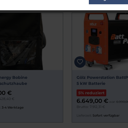
nergy Bobine
Gölz Powerstation BattP
schutzhaube
5 kW Batterie
00 €
5% reduziert
 428,40 €
6.649,00 €
war:
6.990,0
Brutto: 7.912,31 €
:
3-4 Werktage
Lieferzeit:
Sofort verfügbar