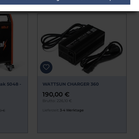
ak 5048 -
WATTSUN CHARGER 360
190,00 €
Brutto: 226,10 €
Lieferzeit:
3-4 Werktage
0 €