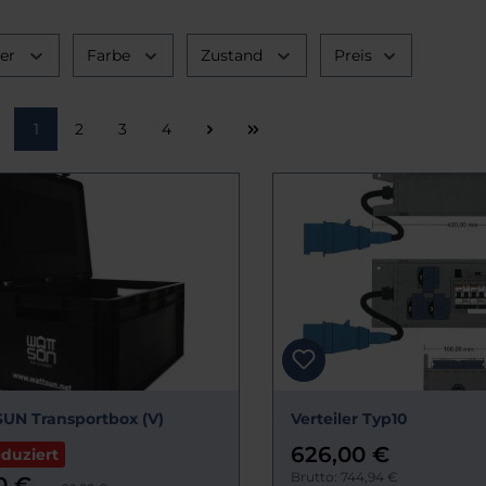
ler
Farbe
Zustand
Preis
Seite
Seite
Seite
Seite
1
2
3
4
UN Transportbox (V)
Verteiler Typ10
626,00 €
eduziert
Brutto: 744,94 €
0 €