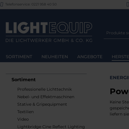
Telefonservice: 0221 958 40 50
m Hauptinhalt springen
Zur Suche springen
Zur Hauptnavigation springen
SORTIMENT
NEUHEITEN
ANGEBOTE
HERSTE
ENERGI
Sortiment
Powe
Professionelle Lichttechnik
Nebel- und Effektmaschinen
Keine Ste
Stative & Gripequipment
gespeiche
Textilien
liefern s
Video
Lightbridge Cine Reflect Lighting