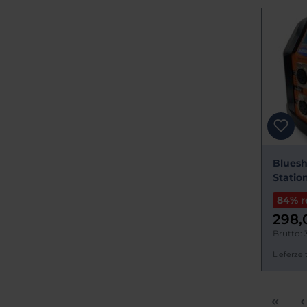
Blues
Statio
84% r
298,
Brutto: 
Lieferzeit