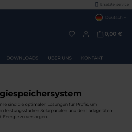
Ersatzteilservice
Deutsch
0,00 €
Du hast 0 Produkte auf d
DOWNLOADS
ÜBER UNS
KONTAKT
rgiespeichersystem
me sind die optimalen Lösungen für Profis, um
en leistungsstarken Solarpanelen und den Ladegeräten
t Energie zu versorgen.