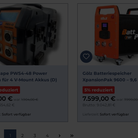
hape PWS4-48 Power
Gölz Batteriespeicher
n für 4 V-Mount Akkus (D)
XpansionPak 9600 – 9,
eduziert
5% reduziert
00 €
7.599,00 €
war:
1.904,00 €
war:
7.999,00
354,62 €
Brutto: 9.042,81 €
:
Sofort verfügbar
Lieferzeit:
Sofort verfügbar
Seite
Seite
Seite
Seite
1
2
3
4