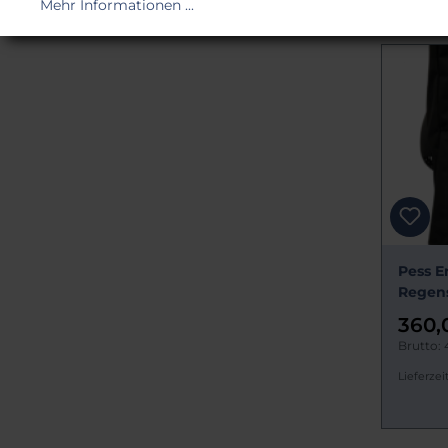
Mehr Informationen ...
Pess E
Regen
360,
Brutto:
Lieferzeit