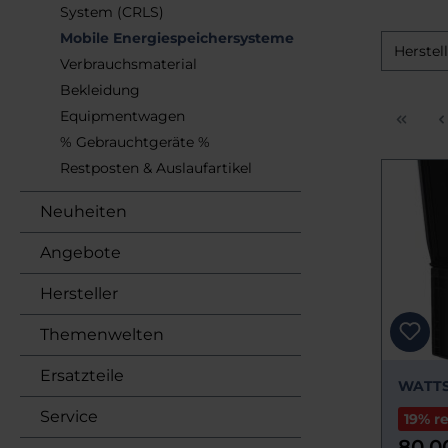
System (CRLS)
Mobile Energiespeichersysteme
Herstel
Verbrauchsmaterial
Bekleidung
Equipmentwagen
% Gebrauchtgeräte %
Restposten & Auslaufartikel
Neuheiten
Angebote
Hersteller
Themenwelten
Ersatzteile
WATTS
Service
19% r
80,0