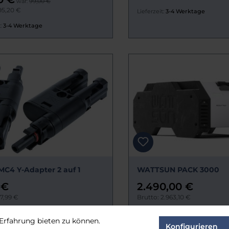
war:
99,00 €
95,20 €
Lieferzeit:
3-4 Werktage
:
3-4 Werktage
MC4 Y-Adapter 2 auf 1
WATTSUN PACK 3000
 €
2.490,00 €
17,99 €
Brutto: 2.963,10 €
:
Nicht bekannt
Lieferzeit:
3-4 Werktage
Erfahrung bieten zu können.
Konfigurieren