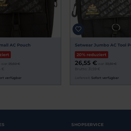
mall AC Pouch
Setwear Jumbo AC Tool 
iert
20% reduziert
€
26,55 €
war:
25,60 €
war:
33,30 €
4 €
Brutto: 31,59 €
ort verfügbar
Lieferzeit:
Sofort verfügbar
ES
SHOPSERVICE