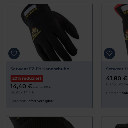
Setwear EZ-Fit Handschuhe
Setwear 
41,80 €
20% reduziert
Brutto: 49,7
14,40 €
war:
18,00 €
Brutto: 17,14 €
Lieferzeit:
Vor
Lieferzeit:
Sofort verfügbar