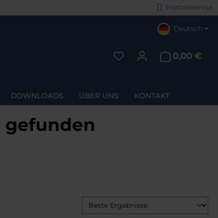
Ersatzteilservice
Deutsch
0,00 €
Du hast 0 Produkte auf d
DOWNLOADS
ÜBER UNS
KONTAKT
e gefunden