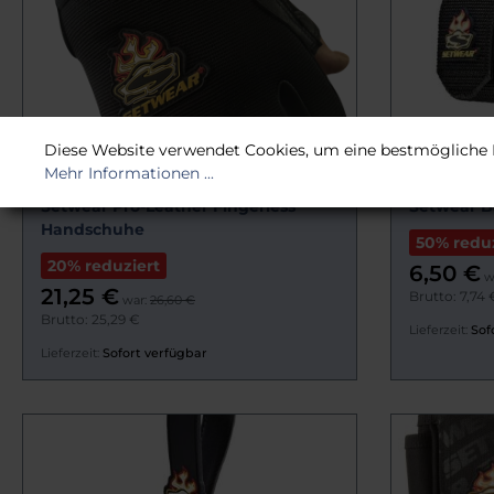
Diese Website verwendet Cookies, um eine bestmögliche 
Mehr Informationen ...
Setwear Pro-Leather Fingerless
Setwear B
Handschuhe
50% reduz
20% reduziert
6,50 €
w
21,25 €
Brutto: 7,74 
war:
26,60 €
Brutto: 25,29 €
Lieferzeit:
Sof
Lieferzeit:
Sofort verfügbar