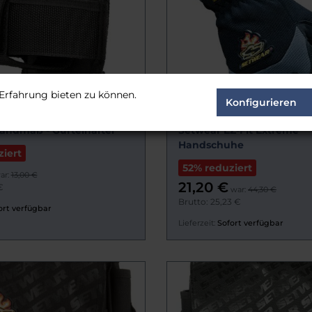
Erfahrung bieten zu können.
Konfigurieren
andmaß - Gürtelhalter
Setwear EZ-Fit Extreme
Handschuhe
iert
52% reduziert
ar:
13,00 €
21,20 €
€
war:
44,30 €
Brutto: 25,23 €
ort verfügbar
Lieferzeit:
Sofort verfügbar