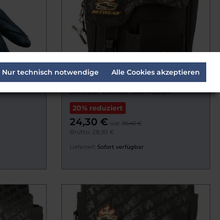
Nur technisch notwendige
Alle Cookies akzeptieren
Setwear Combo Tool Pouch
20% reduziert
24,30 €
war:
30,40 €
Brutto: 28,92 €
Lieferzeit:
Sofort verfügbar