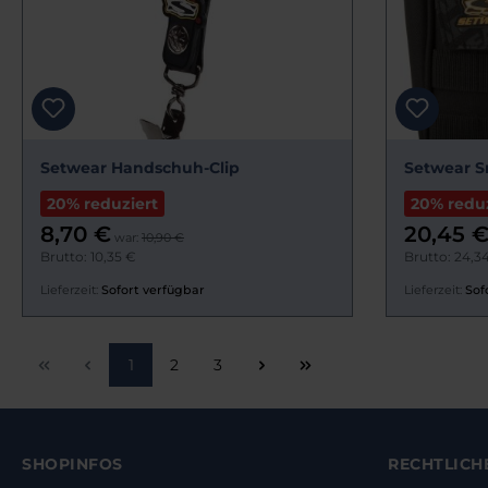
Setwear Handschuh-Clip
Setwear S
20% reduziert
20% reduz
8,70 €
20,45 
war:
10,90 €
Brutto: 10,35 €
Brutto: 24,3
Lieferzeit:
Sofort verfügbar
Lieferzeit:
Sof
Seite
Seite
Seite
1
2
3
SHOPINFOS
RECHTLICH