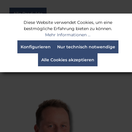
Alle Produkte
Diese Website verwendet Cookies, um eine
bestmögliche Erfahrung bieten zu können.
Mehr Informationen ...
FRAGEN, WÜNSCHE, ANREGUNGEN?
Konfigurieren
Nur technisch notwendige
Wir helfen Ihnen weiter
Alle Cookies akzeptieren