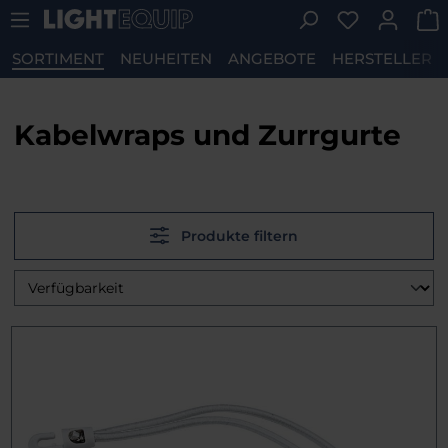
Du hast 0 P
Zum Hauptinhalt springen
SORTIMENT
NEUHEITEN
ANGEBOTE
HERSTELLER
Kabelwraps und Zurrgurte
Produkte filtern