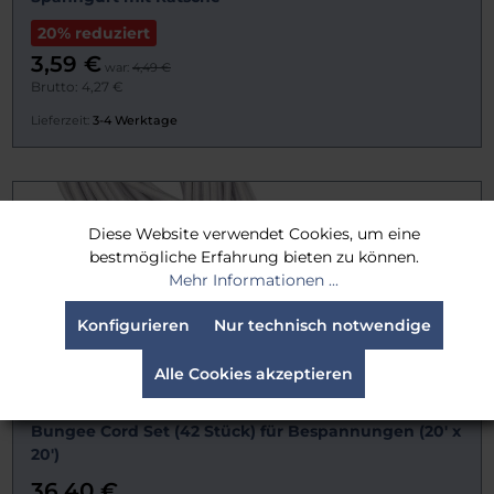
20% reduziert
3,59 €
war:
4,49 €
Brutto: 4,27 €
Lieferzeit:
3-4 Werktage
Diese Website verwendet Cookies, um eine
bestmögliche Erfahrung bieten zu können.
Mehr Informationen ...
Konfigurieren
Nur technisch notwendige
Alle Cookies akzeptieren
Bungee Cord Set (42 Stück) für Bespannungen (20' x
20')
36,40 €