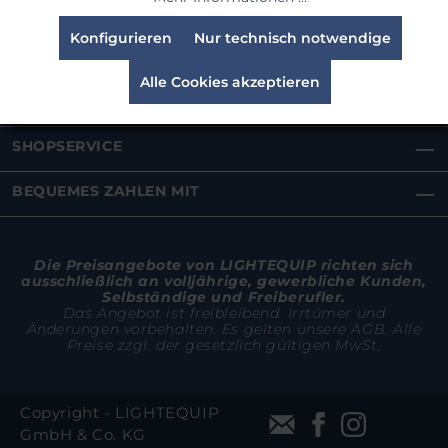
Konfigurieren
Nur technisch notwendige
SHOPINFOS
Alle Cookies akzeptieren
RECHTLICHES
SHOPSERVICE
BEQUEMES ZAHLEN MIT
Die Preisangebote von LIGHTEQUIP richten sich
ausschließlich an volljährige, gewerbliche Kunden,
Selbständige und Freiberufler.
Das Angebot ist freibleibend. Irrtümer und
Änderungen vorbehalten. Es gelten unsere AGB. Alle
Preise zzgl. der gesetzlich gültigen MwSt.
Copyright - LIGHTEQUIP
GmbH & Co. KG