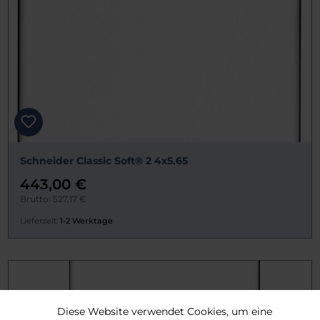
Schneider Classic Soft® 2 4x5.65
443,00 €
Brutto: 527,17 €
Lieferzeit:
1-2 Werktage
Diese Website verwendet Cookies, um eine