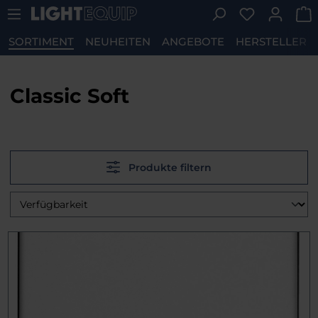
Du hast 0 P
Zum Hauptinhalt springen
SORTIMENT
NEUHEITEN
ANGEBOTE
HERSTELLER
Classic Soft
Produkte filtern