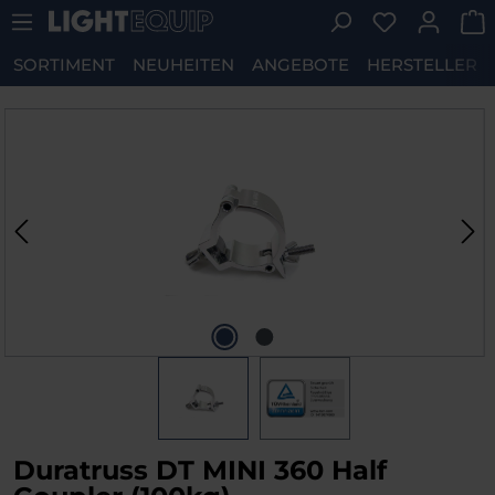
Du hast 0 P
Zum Hauptinhalt springen
SORTIMENT
NEUHEITEN
ANGEBOTE
HERSTELLER
Bildergalerie überspringen
Duratruss DT MINI 360 Half