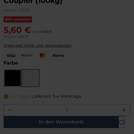
Coupler (100kg)
Art.Nr.:
13159
20% reduziert
5,60 €
war:
7,00 €
Brutto: 6,66 €
Preise exkl. MwSt. zzgl. Versandkosten
V
P
M
K
i
a
a
l
auswählen
Farbe
s
y
s
a
a
P
t
r
a
e
n
Schwarz
Silber
l
r
a
C
Auf Lager
Lieferzeit: 3-4 Werktage
a
r
Produkt Anzahl: Gib den gewünschten W
d
In den Warenkorb