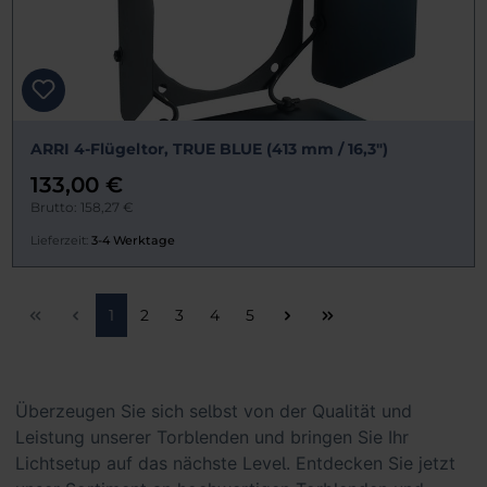
ARRI 4-Flügeltor, TRUE BLUE (413 mm / 16,3")
133,00 €
Brutto: 158,27 €
Lieferzeit:
3-4 Werktage
Seite
Seite
Seite
Seite
Seite
1
2
3
4
5
Überzeugen Sie sich selbst von der Qualität und
Leistung unserer Torblenden und bringen Sie Ihr
Lichtsetup auf das nächste Level. Entdecken Sie jetzt