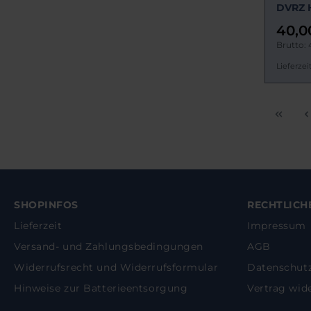
DVRZ H
40,0
Brutto: 
Lieferzeit
SHOPINFOS
RECHTLICH
Lieferzeit
Impressum
Versand- und Zahlungsbedingungen
AGB
Widerrufsrecht und Widerrufsformular
Datenschut
Hinweise zur Batterieentsorgung
Vertrag wid