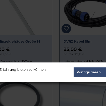
Einzelgehäuse Größe M
DVRZ Kabel 15m
00 €
85,00 €
595,00 €
Brutto: 101,15 €
:
Voraussichtlich 10 Tage
Lieferzeit:
Voraussichtlich 10 Tag
Erfahrung bieten zu können.
Konfigurieren