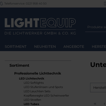
Telefonservice: 0221 958 40 50
m Hauptinhalt springen
Zur Suche springen
Zur Hauptnavigation springen
SORTIMENT
NEUHEITEN
ANGEBOTE
HERSTE
Unt
Sortiment
Professionelle Lichttechnik
LED Lichttechnik
LED Softlights
LED Stufenlinsen und Spots
Herstel
LED Leuchten Sets
Kopfbewegte LED Scheinwerfer
LED Streifen
LED Tubes