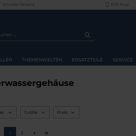
Schneller Versand
B2B Shop
LLER
THEMENWELTEN
ERSATZTEILE
SERVICE
erwassergehäuse
ler
Größe
Preis
Seite
Seite
1
2