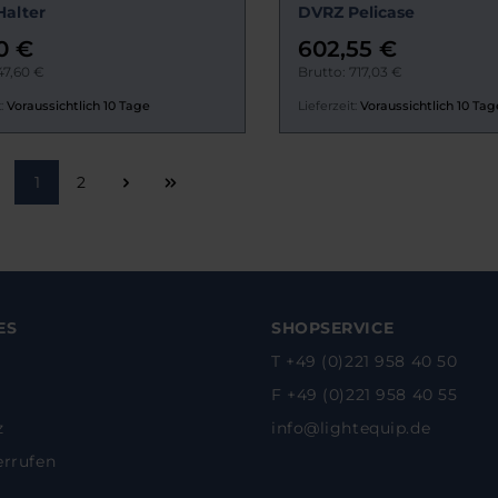
alter
DVRZ Pelicase
0 €
602,55 €
47,60 €
Brutto: 717,03 €
:
Voraussichtlich 10 Tage
Lieferzeit:
Voraussichtlich 10 Tag
Seite
Seite
1
2
ES
SHOPSERVICE
T +49 (0)221 958 40 50
F +49 (0)221 958 40 55
z
info@lightequip.de
errufen