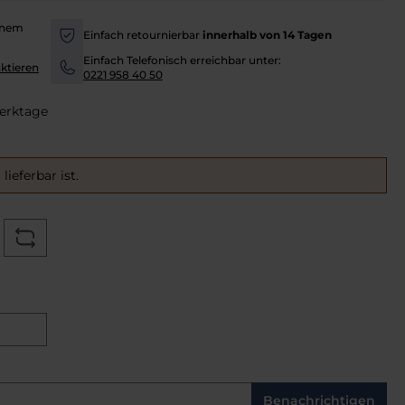
inem
Einfach retournierbar
innerhalb von 14 Tagen
-
Einfach Telefonisch erreichbar unter:
ktieren
-
0221 958 40 50
Werktage
ieferbar ist.
Benachrichtigen