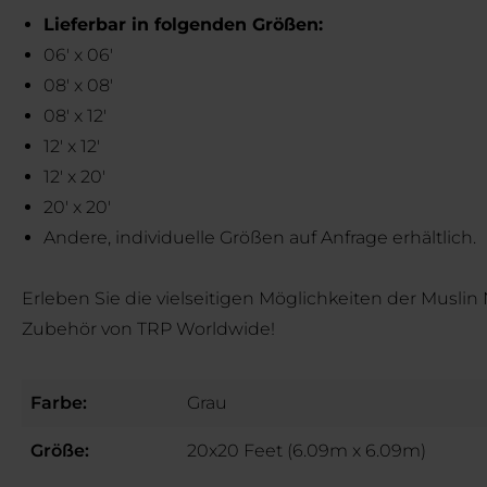
Lieferbar in folgenden Größen:
06' x 06'
08' x 08'
08' x 12'
12' x 12'
12' x 20'
20' x 20'
Andere, individuelle Größen auf Anfrage erhältlich.
Erleben Sie die vielseitigen Möglichkeiten der Musl
Zubehör von TRP Worldwide!
Farbe:
Grau
Größe:
20x20 Feet (6.09m x 6.09m)