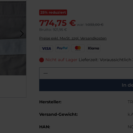
25% reduziert
774,75 €
war:
1.033,00 €
Brutto: 921,95 €
Preise exkl. MwSt. zzgl. Versandkosten
V
P
M
K
i
a
a
l
s
y
s
a
Nicht auf Lager
Lieferzeit: Voraussichtlich
a
P
t
r
Produkt Anzahl: Gib den g
a
e
n
l
r
a
C
In d
a
r
Hersteller:
TR
d
Versand-Gewicht:
k.A
HAN:
N