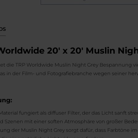
DS
orldwide 20' x 20' Muslin Nigh
ietet die TRP Worldwide Muslin Night Grey Bespannung v
das in der Film- und Fotografiebranche wegen seiner he
ung:
terial fungiert als diffuser Filter, der das Licht sanft s
nd Szenen mit einer soften Atmosphäre von großer Bedeu
ung der Muslin Night Grey sorgt dafür, dass Farbtöne i