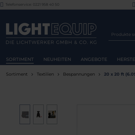
Telefonservice: 0221 958 40 50
m Hauptinhalt springen
Zur Suche springen
Zur Hauptnavigation springen
SORTIMENT
NEUHEITEN
ANGEBOTE
HERSTE
Sortiment
Textilien
Bespannungen
20 x 20 ft (6.
Bildergalerie überspringen