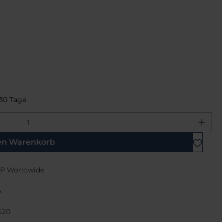
 30 Tage
ewünschten Wert ein oder benutze di
en Warenkorb
P Worldwide
.
G20