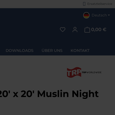
Ersatzteilservice
Deutsch
0,00 €
Du hast 0 Produkte auf d
DOWNLOADS
ÜBER UNS
KONTAKT
' x 20' Muslin Night