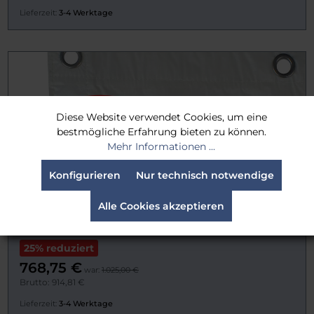
Lieferzeit:
3-4 Werktage
Diese Website verwendet Cookies, um eine
bestmögliche Erfahrung bieten zu können.
Mehr Informationen ...
Konfigurieren
Nur technisch notwendige
Alle Cookies akzeptieren
TRP Worldwide 20' x 20' Grid Cloth Full, White
(Silent)
25% reduziert
768,75 €
war:
1.025,00 €
Brutto: 914,81 €
Lieferzeit:
3-4 Werktage