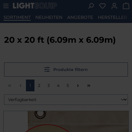
Du hast 0 P
Zum Hauptinhalt springen
SORTIMENT
NEUHEITEN
ANGEBOTE
HERSTELLER
20 x 20 ft (6.09m x 6.09m)
Produkte filtern
Seite
Seite
Seite
Seite
Seite
1
2
3
4
5