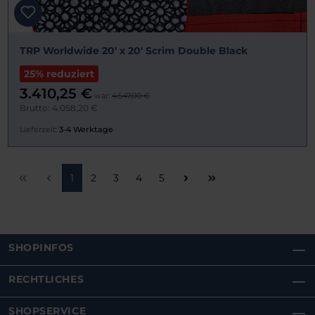
TRP Worldwide 20' x 20' Scrim Double Black
25% reduziert
3.410,25 €
war:
4.547,00 €
Brutto: 4.058,20 €
Lieferzeit:
3-4 Werktage
Seite
Seite
Seite
Seite
Seite
1
2
3
4
5
SHOPINFOS
RECHTLICHES
SHOPSERVICE