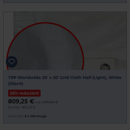
TRP Worldwide 20' x 20' Grid Cloth Half (Light), White
(Silent)
25% reduziert
809,25 €
war:
1.079,00 €
Brutto: 963,01 €
Lieferzeit:
3-4 Werktage