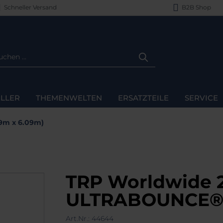
Schneller Versand
B2B Shop
LLER
THEMENWELTEN
ERSATZTEILE
SERVICE
09m x 6.09m)
TRP Worldwide 20
ULTRABOUNCE® 
Art.Nr.:
44644