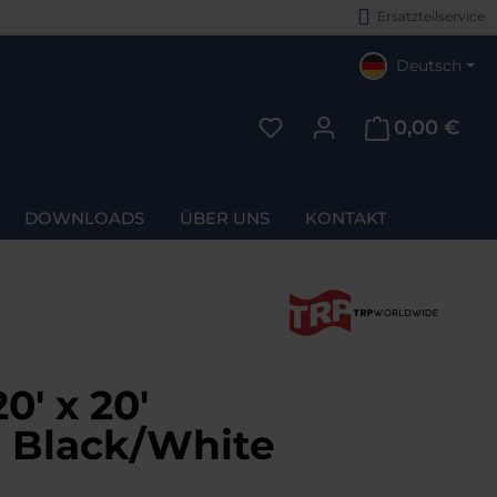
Ersatzteilservice
Deutsch
0,00 €
Du hast 0 Produkte auf d
DOWNLOADS
ÜBER UNS
KONTAKT
' x 20'
Black/White