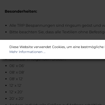
Besonderheiten:
Alle TRP Bespannungen sind ringsum geöst und wer
Bitte beachten Sie, dass alle Textilien ohne Befestig
Technische Daten:
Diese Website verwendet Cookies, um eine bestmögliche 
Mehr Informationen ...
Lieferbar in folgenden Größen:
06' x 06'
08' x 08'
08' x 12'
12' x 12'
12' x 20'
20' x 20'