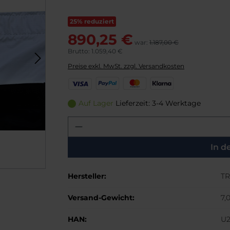
25% reduziert
890,25 €
war:
1.187,00 €
Brutto: 1.059,40 €
Preise exkl. MwSt. zzgl. Versandkosten
V
P
M
K
i
a
a
l
s
y
s
a
Auf Lager
Lieferzeit: 3-4 Werktage
a
P
t
r
Produkt Anzahl: Gib den g
a
e
n
l
r
a
C
In d
a
r
Hersteller:
TR
d
Versand-Gewicht:
7,
HAN:
U