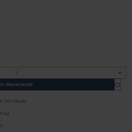
ewünschten Wert ein oder benutze di
en Warenkorb
P Worldwide
05 kg
20