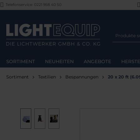
Telefonservice: 0221 958 40 50
m Hauptinhalt springen
Zur Suche springen
Zur Hauptnavigation springen
SORTIMENT
NEUHEITEN
ANGEBOTE
HERSTE
Sortiment
Textilien
Bespannungen
20 x 20 ft (6.
Bildergalerie überspringen