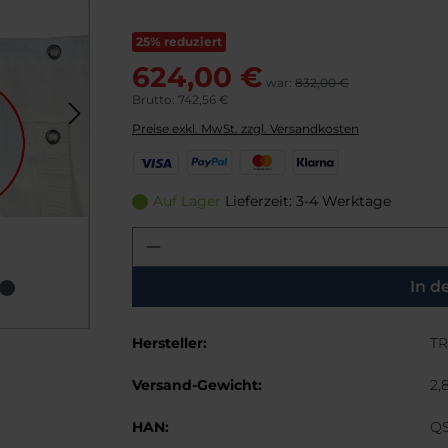
25% reduziert
624,00 €
war:
832,00 €
Brutto: 742,56 €
Preise exkl. MwSt. zzgl. Versandkosten
V
P
M
K
i
a
a
l
s
y
s
a
Auf Lager
Lieferzeit: 3-4 Werktage
a
P
t
r
Produkt Anzahl: Gib den g
a
e
n
l
r
a
C
In d
a
r
Hersteller:
TR
d
Versand-Gewicht:
2,
HAN:
Q