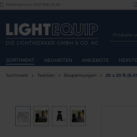
Telefonservice: 0221 958 40 50
m Hauptinhalt springen
Zur Suche springen
Zur Hauptnavigation springen
SORTIMENT
NEUHEITEN
ANGEBOTE
HERSTE
Sortiment
Textilien
Bespannungen
20 x 20 ft (6.
Bildergalerie überspringen