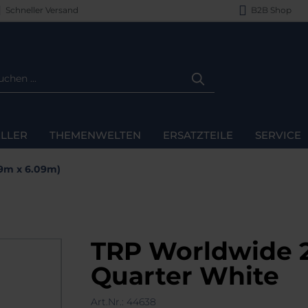
Schneller Versand
B2B Shop
LLER
THEMENWELTEN
ERSATZTEILE
SERVICE
09m x 6.09m)
TRP Worldwide 20'
Quarter White
Art.Nr.:
44638