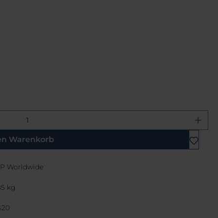
ewünschten Wert ein oder benutze di
en Warenkorb
P Worldwide
85 kg
S20