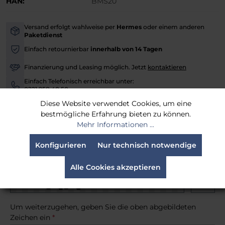
HAN:
BMS20
Versand erfolgt wahlweise per
Hermes
oder einem anderen
-
Paketdienst
Einfach retournierbar
innerhalb von 14 Tagen
-
Finanzierung und Leasing möglich. Jetzt
kontaktieren
-
Einfach Telefonisch erreichbar unter:
-
0221 958 40 50
Diese Website verwendet Cookies, um eine
Versandfertig in 30 Tagen, Lieferzeit 3-4 Werktage
bestmögliche Erfahrung bieten zu können.
Mehr Informationen ...
Benachrichtige mich, sobald der Artikel lieferbar ist.
Konfigurieren
Nur technisch notwendige
Alle Cookies akzeptieren
Um weiterzugehen, geben Sie die oben abgebildeten
Zeichen ein
*