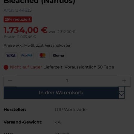
Bleached (Nahtlos)
Art.Nr.:
44635
25% reduziert
1.734,00 €
war:
2.312,00 €
Brutto: 2.063,46 €
Preise exkl. MwSt. zzgl. Versandkosten
V
P
M
K
i
a
a
l
s
y
s
a
Nicht auf Lager
Lieferzeit: Voraussichtlich 30 Tage
a
P
t
r
Produkt Anzahl: Gib den gewünschten W
a
e
n
l
r
a
C
In den Warenkorb
a
r
Hersteller:
TRP Worldwide
d
Versand-Gewicht:
k.A.