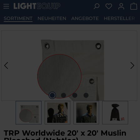
Du hast 0 P
Zum Hauptinhalt springen
SORTIMENT
NEUHEITEN
ANGEBOTE
HERSTELLER
Bildergalerie überspringen
TRP Worldwide 20' x 20' Muslin