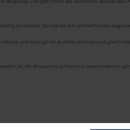
s langlebig und gibt Ihnen die Sicherheit, dass es den
eitig einsetzbar. Sie eignet sich perfekt für das sogen
nsmaterial und erzeugt ein äußerst weiches und gleichmäß
erden, ist die Bespannung Muslin in verschiedenen gän