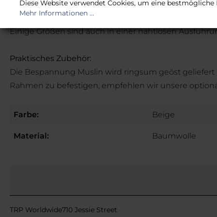
Diese Website verwendet Cookies, um eine bestmögliche 
Mehr Informationen ...
Einige Größen sind auch in einer nahtlosen Ausführu
Praktisches Zubehör:
Die Bespannung Muslin wird ringsum geöst geliefert u
Rahmen zu befestigen, empfehlen wir unsere optional
Farbe:
Beige
Material:
Baumwolle
TRP Worldwide710 Jessie Street