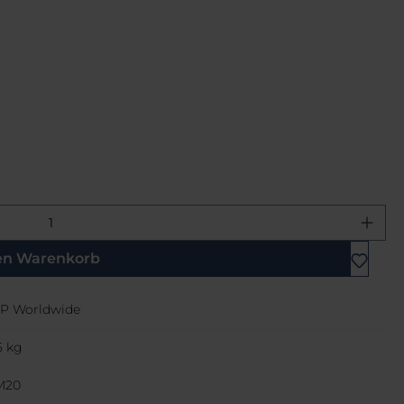
ewünschten Wert ein oder benutze di
en Warenkorb
P Worldwide
5 kg
M20