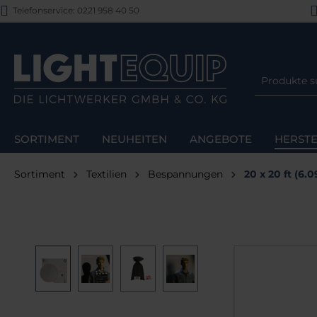
Telefonservice: 0221 958 40 50
m Hauptinhalt springen
Zur Suche springen
Zur Hauptnavigation springen
SORTIMENT
NEUHEITEN
ANGEBOTE
HERSTE
Sortiment
Textilien
Bespannungen
20 x 20 ft (6.
Bildergalerie überspringen