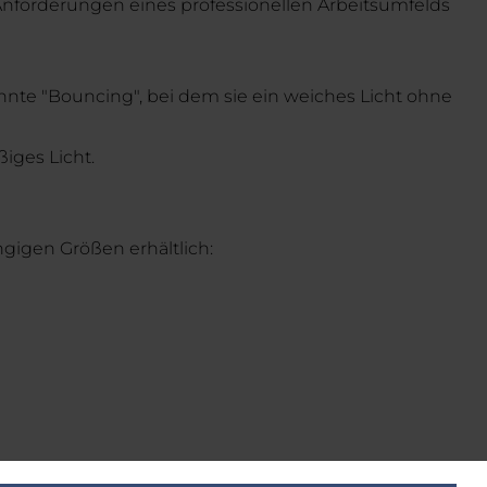
 Anforderungen eines professionellen Arbeitsumfelds
annte "Bouncing", bei dem sie ein weiches Licht ohne
iges Licht.
gigen Größen erhältlich: