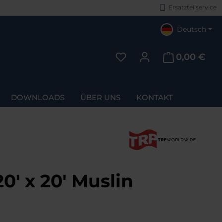
Ersatzteilservice
Deutsch
0,00 €
Du hast 0 Produkte auf d
DOWNLOADS
ÜBER UNS
KONTAKT
' x 20' Muslin