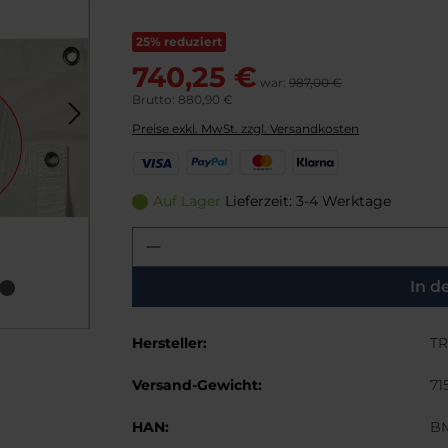
25% reduziert
740,25 €
war:
987,00 €
Brutto: 880,90 €
Preise exkl. MwSt. zzgl. Versandkosten
V
P
M
K
i
a
a
l
s
y
s
a
Auf Lager
Lieferzeit: 3-4 Werktage
a
P
t
r
Produkt Anzahl: Gib den g
a
e
n
l
r
a
C
In d
a
r
Hersteller:
TR
d
Versand-Gewicht:
71
HAN:
B