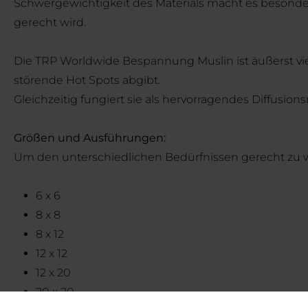
Schwergewichtigkeit des Materials macht es besonder
gerecht wird.
Die TRP Worldwide Bespannung Muslin ist äußerst viels
störende Hot Spots abgibt.
Gleichzeitig fungiert sie als hervorragendes Diffusio
Größen und Ausführungen:
Um den unterschiedlichen Bedürfnissen gerecht zu w
6 x 6
8 x 8
8 x 12
12 x 12
12 x 20
20 x 20