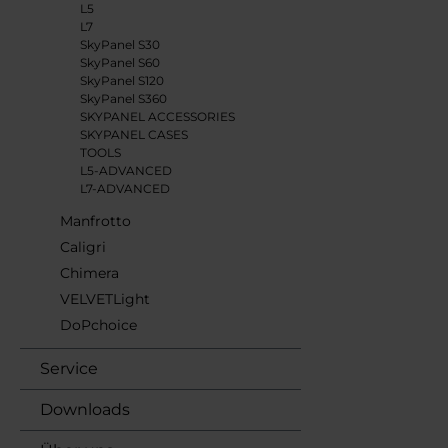
L5
L7
SkyPanel S30
SkyPanel S60
SkyPanel S120
SkyPanel S360
SKYPANEL ACCESSORIES
SKYPANEL CASES
TOOLS
L5-ADVANCED
L7-ADVANCED
Manfrotto
Caligri
Chimera
VELVETLight
DoPchoice
Service
Downloads