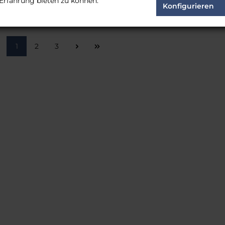
Erfahrung bieten zu können.
Lieferzeit:
Voraussichtlich 7 Tag
Konfigurieren
:
Voraussichtlich 7 Tage
Seite
Seite
Seite
1
2
3