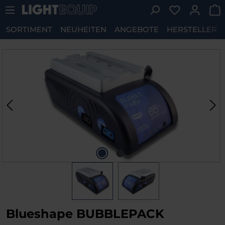
Du hast 0 P
Zum Hauptinhalt springen
SORTIMENT
NEUHEITEN
ANGEBOTE
HERSTELLER
Bildergalerie überspringen
Blueshape BUBBLEPACK