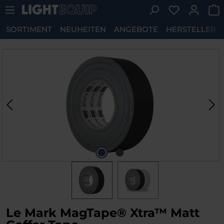
Du hast 0 P
Zum Hauptinhalt springen
SORTIMENT
NEUHEITEN
ANGEBOTE
HERSTELLER
Bildergalerie überspringen
Le Mark MagTape® Xtra™ Matt