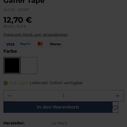
Gaffer Tape
Art.Nr.:
83187
12,70 €
Brutto: 15,11 €
Preise exkl. MwSt. zzgl. Versandkosten
V
P
M
K
i
a
a
l
auswählen
Farbe
s
y
s
a
a
P
t
r
a
e
n
Schwarz
Weiß
l
r
a
C
Auf Lager
Lieferzeit: Sofort verfügbar
a
r
Produkt Anzahl: Gib den gewünschten W
d
In den Warenkorb
Hersteller:
Le Mark