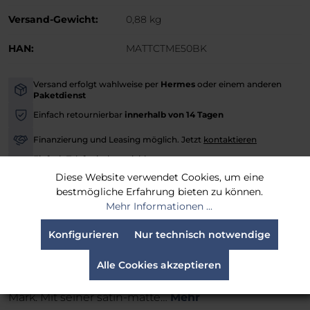
Versand-Gewicht:
0,88 kg
HAN:
MATTCTME50BK
Versand erfolgt wahlweise per
Hermes
oder einem anderen
-
Paketdienst
Einfach retournierbar
innerhalb von 14 Tagen
-
Finanzierung und Leasing möglich. Jetzt
kontaktieren
-
Einfach Telefonisch erreichbar unter:
-
0221 958 40 50
Diese Website verwendet Cookies, um eine
bestmögliche Erfahrung bieten zu können.
Mehr Informationen ...
BESCHREIBUNG
Konfigurieren
Nur technisch notwendige
Erleben Sie die Vielseitigkeit und Leistungsstärke
Alle Cookies akzeptieren
des MagTape® Xtra™ Matt Gaffer Tapes von Le
Mark. Mit seiner satin-matte…
Mehr