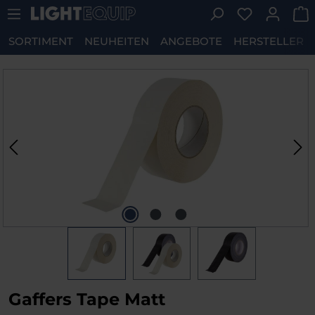
Du hast 0 P
Zum Hauptinhalt springen
SORTIMENT
NEUHEITEN
ANGEBOTE
HERSTELLER
Bildergalerie überspringen
Gaffers Tape Matt