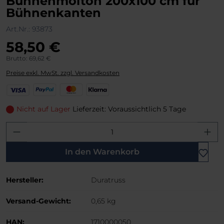
Bühnenmolton 200x100 cm für
Bühnenkanten
Art.Nr.:
93873
58,50 €
Brutto: 69,62 €
Preise exkl. MwSt. zzgl. Versandkosten
V
P
M
K
i
a
a
l
s
y
s
a
Nicht auf Lager
Lieferzeit: Voraussichtlich 5 Tage
a
P
t
r
Produkt Anzahl: Gib den gewünschten W
a
e
n
l
r
a
C
In den Warenkorb
a
r
Hersteller:
Duratruss
d
Versand-Gewicht:
0,65 kg
HAN:
1710000050