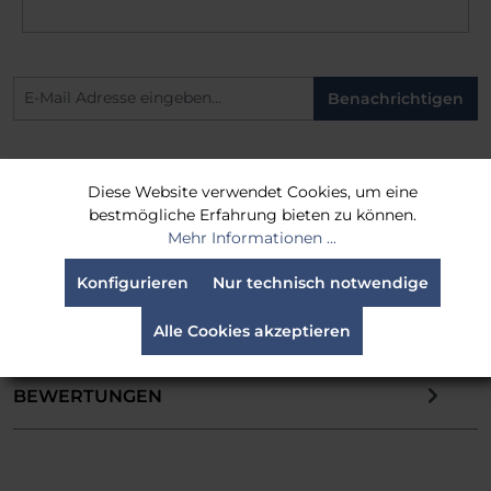
Benachrichtigen
Diese Website verwendet Cookies, um eine
BESCHREIBUNG
bestmögliche Erfahrung bieten zu können.
Mehr Informationen ...
Diese hochwertige Podestsch&uuml;rze aus
Konfigurieren
Nur technisch notwendige
schwer entflammbarem B&uuml;hnenmolton
(300 g/m&sup2;) ist die ideale L&ouml;sung f…
Alle Cookies akzeptieren
Mehr
BEWERTUNGEN