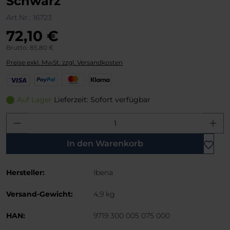
Schwarz
Art.Nr.:
16723
72,10 €
Brutto: 85,80 €
Preise exkl. MwSt. zzgl. Versandkosten
V
P
M
K
i
a
a
l
s
y
s
a
Auf Lager
Lieferzeit: Sofort verfügbar
a
P
t
r
Produkt Anzahl: Gib den gewünschten W
a
e
n
l
r
a
C
In den Warenkorb
a
r
Hersteller:
Ibena
d
Versand-Gewicht:
4,9 kg
HAN:
9719 300 005 075 000