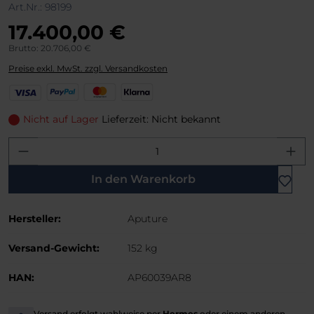
Art.Nr.:
98199
17.400,00 €
Brutto: 20.706,00 €
Preise exkl. MwSt. zzgl. Versandkosten
V
P
M
K
i
a
a
l
s
y
s
a
Nicht auf Lager
Lieferzeit: Nicht bekannt
a
P
t
r
Produkt Anzahl: Gib den gewünschten W
a
e
n
l
r
a
C
In den Warenkorb
a
r
Hersteller:
Aputure
d
Versand-Gewicht:
152 kg
HAN:
AP60039AR8
Versand erfolgt wahlweise per
Hermes
oder einem anderen