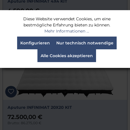
Aputure INFINIMAT 4X4 KIT
4.590,00 €
Brutto: 5.462,10 €
Diese Website verwendet Cookies, um eine
bestmögliche Erfahrung bieten zu können.
Lieferzeit:
Nicht bekannt
Mehr Informationen ...
Konfigurieren
Nur technisch notwendige
Alle Cookies akzeptieren
Aputure INFINIMAT 20X20 KIT
72.500,00 €
Brutto: 86.275,00 €