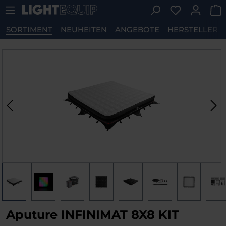
Du hast 0 P
Zum Hauptinhalt springen
SORTIMENT
NEUHEITEN
ANGEBOTE
HERSTELLER
Bildergalerie überspringen
Aputure INFINIMAT 8X8 KIT