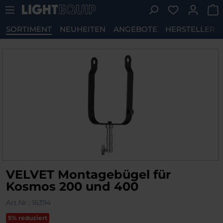
Du hast 0 P
Zum Hauptinhalt springen
SORTIMENT
NEUHEITEN
ANGEBOTE
HERSTELLER
Bildergalerie überspringen
VELVET Montagebügel für
Kosmos 200 und 400
Art.Nr.:
16394
5% reduziert