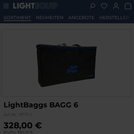
Du hast 0 P
Zum Hauptinhalt springen
SORTIMENT
NEUHEITEN
ANGEBOTE
HERSTELLER
Bildergalerie überspringen
LightBaggs BAGG 6
Art.Nr.:
97711.1
328,00 €
Brutto: 390,32 €