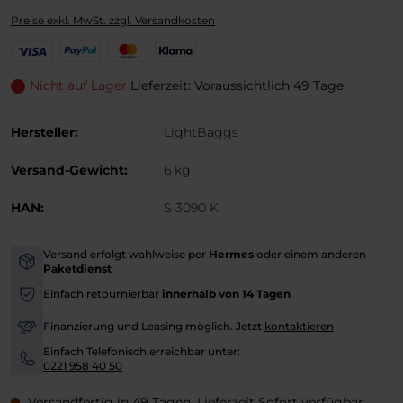
Preise exkl. MwSt. zzgl. Versandkosten
V
P
M
K
i
a
a
l
s
y
s
a
Nicht auf Lager
Lieferzeit: Voraussichtlich 49 Tage
a
P
t
r
a
e
n
Hersteller:
LightBaggs
l
r
a
C
Versand-Gewicht:
6 kg
a
r
HAN:
S 3090 K
d
Versand erfolgt wahlweise per
Hermes
oder einem anderen
-
Paketdienst
Einfach retournierbar
innerhalb von 14 Tagen
-
Finanzierung und Leasing möglich. Jetzt
kontaktieren
-
Einfach Telefonisch erreichbar unter:
-
0221 958 40 50
Versandfertig in 49 Tagen, Lieferzeit Sofort verfügbar