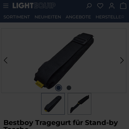
Du hast 0 P
Zum Hauptinhalt springen
SORTIMENT
NEUHEITEN
ANGEBOTE
HERSTELLER
Bildergalerie überspringen
Bestboy Tragegurt für Stand-by