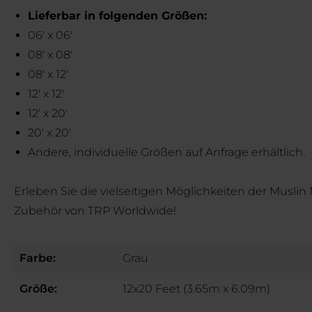
Lieferbar in folgenden Größen:
06' x 06'
08' x 08'
08' x 12'
12' x 12'
12' x 20'
20' x 20'
Andere, individuelle Größen auf Anfrage erhältlich.
Erleben Sie die vielseitigen Möglichkeiten der Musl
Zubehör von TRP Worldwide!
Farbe:
Grau
Größe:
12x20 Feet (3.65m x 6.09m)