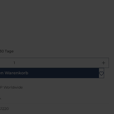
 30 Tage
ewünschten Wert ein oder benutze di
en Warenkorb
P Worldwide
.
1220