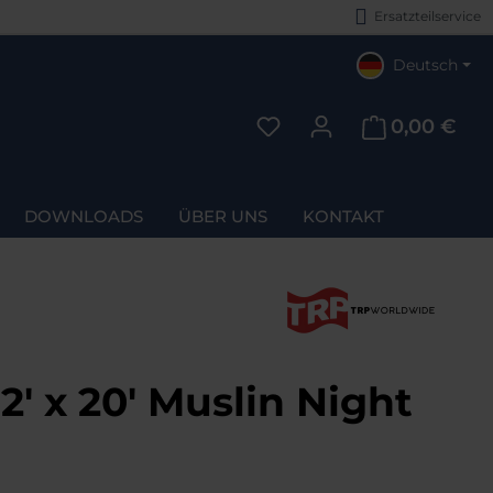
Ersatzteilservice
Deutsch
0,00 €
Du hast 0 Produkte auf d
DOWNLOADS
ÜBER UNS
KONTAKT
' x 20' Muslin Night