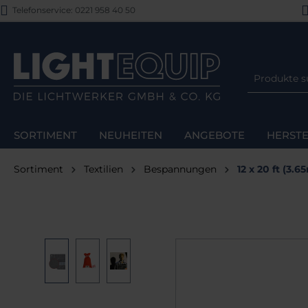
Telefonservice: 0221 958 40 50
m Hauptinhalt springen
Zur Suche springen
Zur Hauptnavigation springen
SORTIMENT
NEUHEITEN
ANGEBOTE
HERSTE
Sortiment
Textilien
Bespannungen
12 x 20 ft (3.
Bildergalerie überspringen