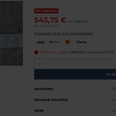
25% reduziert
543,75 €
war:
725,00 €
Brutto: 647,06 €
Preise exkl. MwSt. zzgl. Versandkosten
V
P
M
K
i
a
a
l
s
y
s
a
Nicht auf Lager
Lieferzeit: Voraussichtlich
a
P
t
r
Produkt Anzahl: Gib den g
a
e
n
l
r
a
C
In d
a
r
Hersteller:
TR
d
Versand-Gewicht:
k.A
HAN:
NG