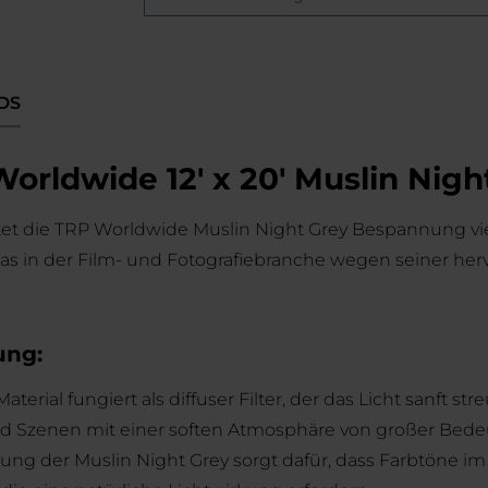
DS
rldwide 12' x 20' Muslin Nigh
ietet die TRP Worldwide Muslin Night Grey Bespannung v
das in der Film- und Fotografiebranche wegen seiner he
ung:
terial fungiert als diffuser Filter, der das Licht sanft s
nd Szenen mit einer soften Atmosphäre von großer Bedeu
ung der Muslin Night Grey sorgt dafür, dass Farbtöne i