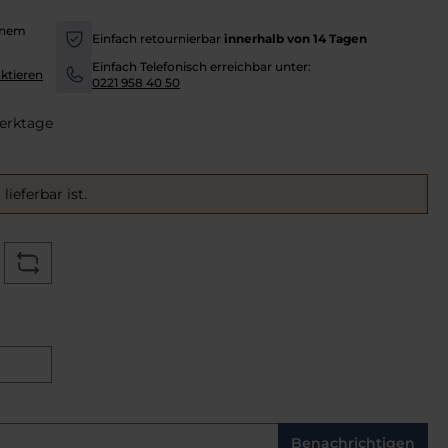
inem
Einfach retournierbar
innerhalb von 14 Tagen
-
Einfach Telefonisch erreichbar unter:
ktieren
-
0221 958 40 50
Werktage
ieferbar ist.
Benachrichtigen