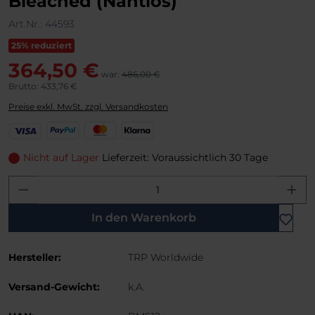
Bleached (Nahtlos)
Art.Nr.:
44593
25% reduziert
364,50 €
war:
486,00 €
Brutto: 433,76 €
Preise exkl. MwSt. zzgl. Versandkosten
V
P
M
K
i
a
a
l
s
y
s
a
Nicht auf Lager
Lieferzeit: Voraussichtlich 30 Tage
a
P
t
r
Produkt Anzahl: Gib den gewünschten W
a
e
n
l
r
a
C
In den Warenkorb
a
r
Hersteller:
TRP Worldwide
d
Versand-Gewicht:
k.A.