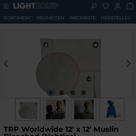
Du hast 0 P
Zum Hauptinhalt springen
SORTIMENT
NEUHEITEN
ANGEBOTE
HERSTELLER
Bildergalerie überspringen
TRP Worldwide 12' x 12' Muslin