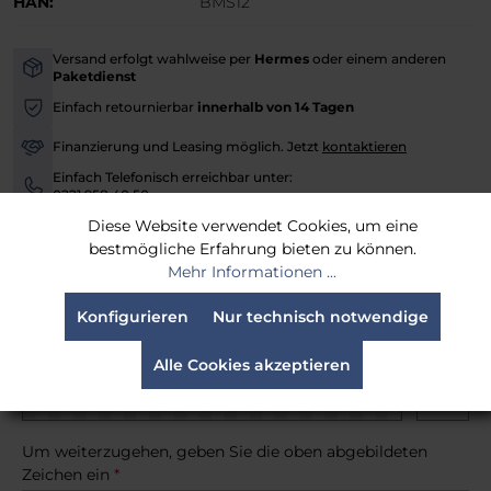
HAN:
BMS12
Versand erfolgt wahlweise per
Hermes
oder einem anderen
-
Paketdienst
Einfach retournierbar
innerhalb von 14 Tagen
-
Finanzierung und Leasing möglich. Jetzt
kontaktieren
-
Einfach Telefonisch erreichbar unter:
-
0221 958 40 50
Diese Website verwendet Cookies, um eine
Versandfertig in 30 Tagen, Lieferzeit 3-4 Werktage
bestmögliche Erfahrung bieten zu können.
Mehr Informationen ...
Benachrichtige mich, sobald der Artikel lieferbar ist.
Konfigurieren
Nur technisch notwendige
Alle Cookies akzeptieren
Um weiterzugehen, geben Sie die oben abgebildeten
Zeichen ein
*