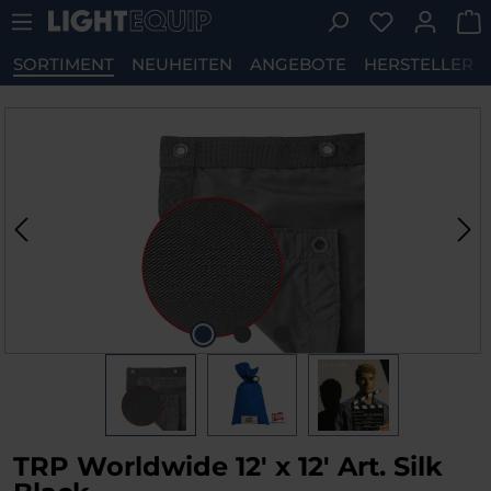
Du hast 0 P
Zum Hauptinhalt springen
SORTIMENT
NEUHEITEN
ANGEBOTE
HERSTELLER
Bildergalerie überspringen
TRP Worldwide 12' x 12' Art. Silk