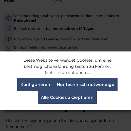
HAN:
QS8
Versand erfolgt wahlweise per
Hermes
oder einem anderen
-
Paketdienst
Einfach retournierbar
innerhalb von 14 Tagen
-
Finanzierung und Leasing möglich. Jetzt
kontaktieren
-
Einfach Telefonisch erreichbar unter:
-
0221 958 40 50
Diese Website verwendet Cookies, um eine
Versandfertig in 30 Tagen, Lieferzeit 3-4 Werktage
bestmögliche Erfahrung bieten zu können.
Mehr Informationen ...
Benachrichtige mich, sobald der Artikel lieferbar ist.
Konfigurieren
Nur technisch notwendige
Alle Cookies akzeptieren
Um weiterzugehen, geben Sie die oben abgebildeten
Zeichen ein
*