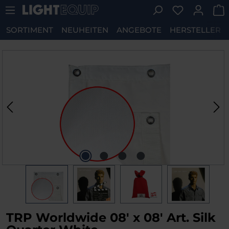
Du hast 0 P
Zum Hauptinhalt springen
SORTIMENT
NEUHEITEN
ANGEBOTE
HERSTELLER
Bildergalerie überspringen
TRP Worldwide 08' x 08' Art. Silk