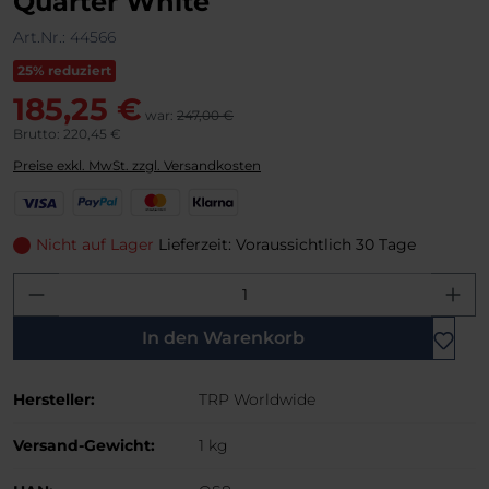
Quarter White
Art.Nr.:
44566
25% reduziert
185,25 €
war:
247,00 €
Brutto: 220,45 €
Preise exkl. MwSt. zzgl. Versandkosten
V
P
M
K
i
a
a
l
s
y
s
a
Nicht auf Lager
Lieferzeit: Voraussichtlich 30 Tage
a
P
t
r
Produkt Anzahl: Gib den gewünschten W
a
e
n
l
r
a
C
In den Warenkorb
a
r
Hersteller:
TRP Worldwide
d
Versand-Gewicht:
1 kg