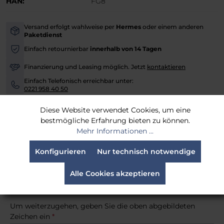
HAN:
FG8
Versand erfolgt wahlweise per
Hermes
oder einem anderen
-
Paketdienst
Einfach retournierbar
innerhalb von 14 Tagen
-
Finanzierung und Leasing möglich. Jetzt
kontaktieren
-
Einfach Telefonisch erreichbar unter:
-
0221 958 40 50
Versandfertig in 30 Tagen, Lieferzeit 3-4 Werktage
Diese Website verwendet Cookies, um eine
bestmögliche Erfahrung bieten zu können.
Mehr Informationen ...
Benachrichtige mich, sobald der Artikel lieferbar ist.
Konfigurieren
Nur technisch notwendige
Alle Cookies akzeptieren
Um weiterzugehen, geben Sie die oben abgebildeten
Zeichen ein
*