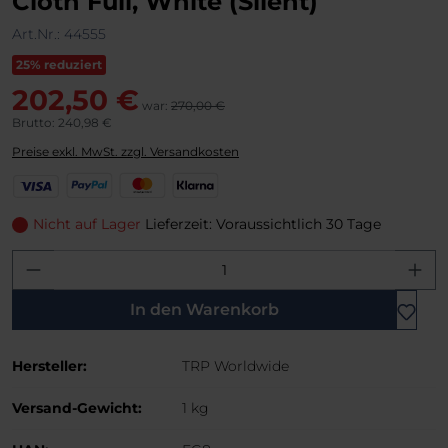
Cloth Full, White (Silent)
Art.Nr.:
44555
25% reduziert
202,50 €
war:
270,00 €
Brutto: 240,98 €
Preise exkl. MwSt. zzgl. Versandkosten
V
P
M
K
i
a
a
l
s
y
s
a
Nicht auf Lager
Lieferzeit: Voraussichtlich 30 Tage
a
P
t
r
Produkt Anzahl: Gib den gewünschten W
a
e
n
l
r
a
C
In den Warenkorb
a
r
Hersteller:
TRP Worldwide
d
Versand-Gewicht:
1 kg