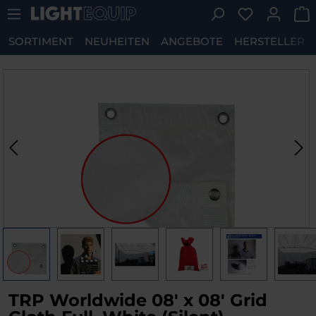
Du hast 0 P
Zum Hauptinhalt springen
SORTIMENT
NEUHEITEN
ANGEBOTE
HERSTELLER
Bildergalerie überspringen
TRP Worldwide 08' x 08' Grid