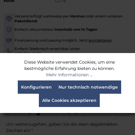
HAN:
CGT6
Versand erfolgt wahlweise per
Hermes
oder einem anderen
-
Paketdienst
Einfach retournierbar
innerhalb von 14 Tagen
-
Finanzierung und Leasing möglich. Jetzt
kontaktieren
-
Einfach Telefonisch erreichbar unter:
-
0221 958 40 50
Diese Website verwendet Cookies, um eine
Versandfertig in 30 Tagen, Lieferzeit 3-4 Werktage
bestmögliche Erfahrung bieten zu können.
Mehr Informationen ...
Benachrichtige mich, sobald der Artikel lieferbar ist.
Konfigurieren
Nur technisch notwendige
Alle Cookies akzeptieren
Um weiterzugehen, geben Sie die oben abgebildeten
Zeichen ein
*