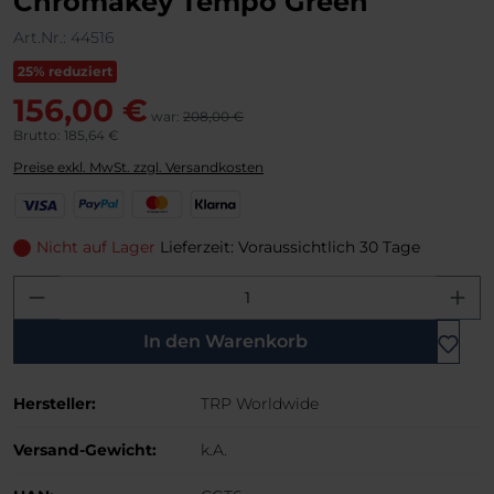
Chromakey Tempo Green
Art.Nr.:
44516
25% reduziert
156,00 €
war:
208,00 €
Brutto: 185,64 €
Preise exkl. MwSt. zzgl. Versandkosten
V
P
M
K
i
a
a
l
s
y
s
a
Nicht auf Lager
Lieferzeit: Voraussichtlich 30 Tage
a
P
t
r
Produkt Anzahl: Gib den gewünschten W
a
e
n
l
r
a
C
In den Warenkorb
a
r
Hersteller:
TRP Worldwide
d
Versand-Gewicht:
k.A.