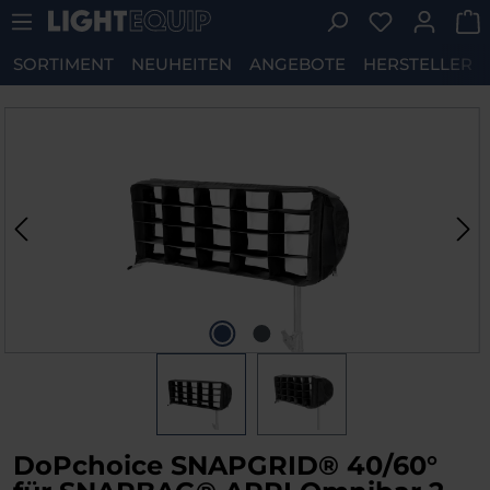
Du hast 0 P
Zum Hauptinhalt springen
SORTIMENT
NEUHEITEN
ANGEBOTE
HERSTELLER
Bildergalerie überspringen
DoPchoice SNAPGRID® 40/60°