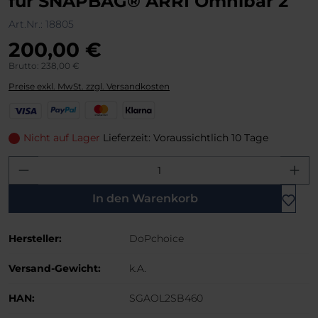
für SNAPBAG® ARRI Omnibar 2
Art.Nr.:
18805
200,00 €
Brutto: 238,00 €
Preise exkl. MwSt. zzgl. Versandkosten
V
P
M
K
i
a
a
l
s
y
s
a
Nicht auf Lager
Lieferzeit: Voraussichtlich 10 Tage
a
P
t
r
Produkt Anzahl: Gib den gewünschten W
a
e
n
l
r
a
C
In den Warenkorb
a
r
Hersteller:
DoPchoice
d
Versand-Gewicht:
k.A.
HAN:
SGAOL2SB460