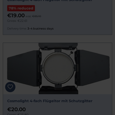
78% reduced
€19.00
was:
€85.10
Gross: €22.61
Delivery time:
3–4 business days
Cosmolight 4-fach Flügeltor mit Schutzgitter
€20.00
Gross: €23.80