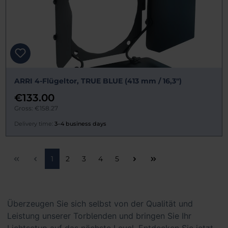
ARRI 4-Flügeltor, TRUE BLUE (413 mm / 16,3")
€133.00
Gross: €158.27
Delivery time:
3–4 business days
Page
Page
Page
Page
Page
1
2
3
4
5
Überzeugen Sie sich selbst von der Qualität und
Leistung unserer Torblenden und bringen Sie Ihr