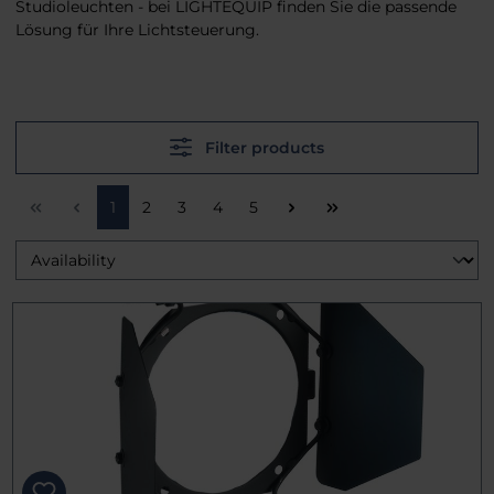
Studioleuchten - bei LIGHTEQUIP finden Sie die passende
Lösung für Ihre Lichtsteuerung.
Filter products
Page
Page
Page
Page
Page
1
2
3
4
5