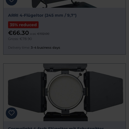
ARRI 4-Flügeltor (245 mm / 9,7")
35% reduced
€66.30
was:
€102.00
Gross: €78.90
Delivery time:
3–4 business days
Cosmolight 4-fach Flügeltor mit Schutzgitter