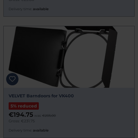
Delivery time:
available
VELVET Barndoors for VK400
5% reduced
€194.75
was:
€205.00
Gross: €231.75
Delivery time:
available