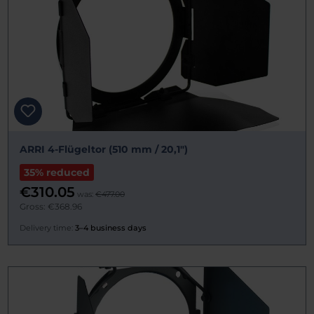
ARRI 4-Flügeltor (510 mm / 20,1")
35% reduced
€310.05
was:
€477.00
Gross: €368.96
Delivery time:
3–4 business days