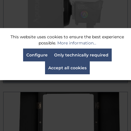
This website uses cookies to ensure the best experience
possible.
More information...
Aputure STORM 1200x/1000c Barn Doors Adapter
Configure
Only technically required
€39.00
Gross: €46.41
Accept all cookies
Delivery time:
available