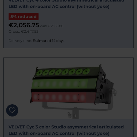
LED with on-board AC control (without yoke)
5% reduced
€2,056.75
was:
€2,165.00
Gross: €2,447.53
Delivery time:
Estimated 14 days
VELVET Cyc 3 color Studio asymmetrical articulated
LED with on-board AC control (without yoke)