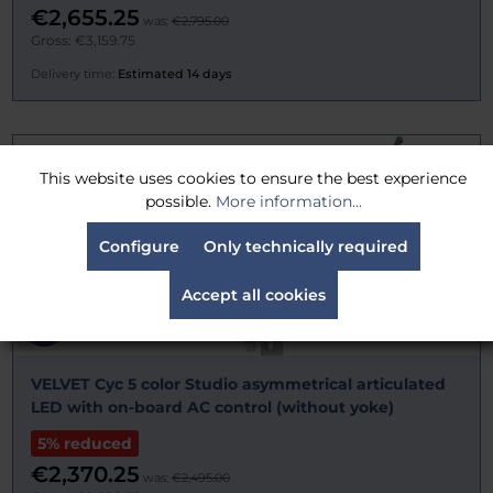
€2,655.25
was:
€2,795.00
Gross: €3,159.75
Delivery time:
Estimated 14 days
This website uses cookies to ensure the best experience
possible.
More information...
Configure
Only technically required
Accept all cookies
VELVET Cyc 5 color Studio asymmetrical articulated
LED with on-board AC control (without yoke)
5% reduced
€2,370.25
was:
€2,495.00