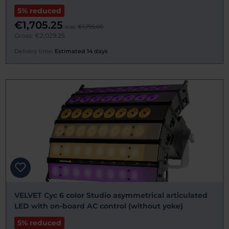
5% reduced
€1,705.25
was:
€1,795.00
Gross: €2,029.25
Delivery time:
Estimated 14 days
VELVET Cyc 6 color Studio asymmetrical articulated
LED with on-board AC control (without yoke)
5% reduced