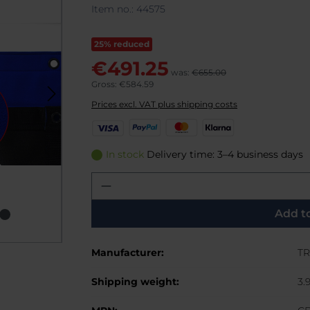
Item no.:
44575
25% reduced
€491.25
was:
€655.00
Gross: €584.59
Prices excl. VAT plus shipping costs
V
P
M
K
i
a
a
l
s
y
s
a
In stock
Delivery time: 3–4 business days
a
P
t
r
Product Quantity: Enter th
a
e
n
l
r
a
C
Add t
a
r
Manufacturer:
TR
d
Shipping weight:
3.