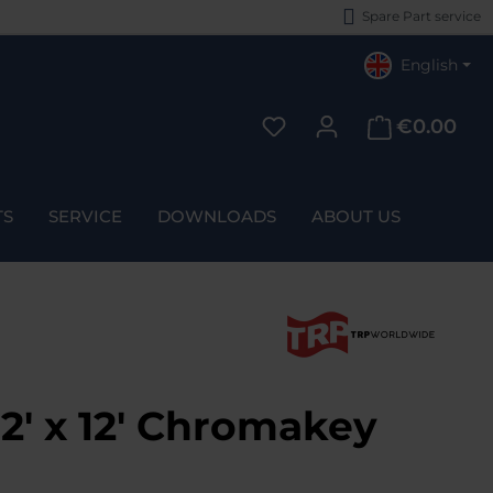
Spare Part service
English
€0.00
You have 0 wishlist items
TS
SERVICE
DOWNLOADS
ABOUT US
2' x 12' Chromakey