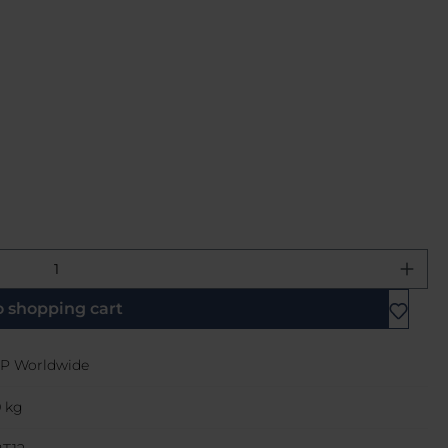
e desired amount or use the buttons 
o shopping cart
P Worldwide
9 kg