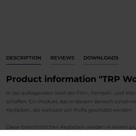
DESCRIPTION
REVIEWS
DOWNLOADS
Product information "TRP Wo
In der aufregenden Welt der Film-, Fernseh- und Wer
schaffen. Ein Produkt, das in diesem Bereich zunehm
Keyfarben, die weltweit von Profis geschätzt werden.
Diese fortschrittlichen Keyfarben werden in einem plü
Konstruktion ermöglicht eine mühelose Befestigung mi