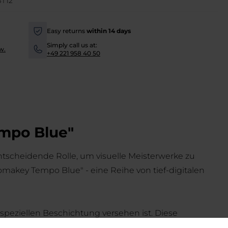
T12
Easy returns
within 14 days
-
Simply call us at:
w.
-
+49 221 958 40 50
empo Blue"
tscheidende Rolle, um visuelle Meisterwerke zu
makey Tempo Blue" - eine Reihe von tief-digitalen
 speziellen Beschichtung versehen ist. Diese
ngung von "Dutchmen" oder "Tracking-Marks". Die