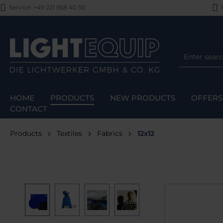
Service: +49 221 958 40 50
F
p to main content
Skip to search
Skip to main navigation
HOME
PRODUCTS
NEW PRODUCTS
OFFERS
CONTACT
Products
Textiles
Fabrics
12x12
Skip image gallery