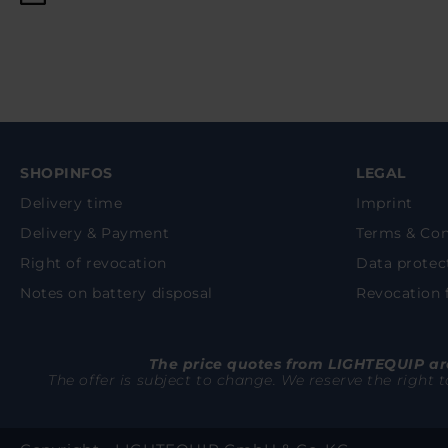
SHOPINFOS
LEGAL
Delivery time
Imprint
Delivery & Payment
Terms & Con
Right of revocation
Data protec
Notes on battery disposal
Revocation
The price quotes from LIGHTEQUIP are
The offer is subject to change. We reserve the right 