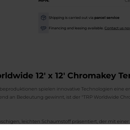
MPN:
CB
Shipping is carried out via
parcel service
-
Financing and leasing available.
Contact us no
-
rldwide 12' x 12' Chromakey T
beproduktionen spielen innovative Technologien eine en
end an Bedeutung gewinnt, ist der "TRP Worldwide Chro
schigen, leichten Schaumstoff präsentiert, der mit einer
thilfe eines Klettverschlusses, ideal für präzise Anbri