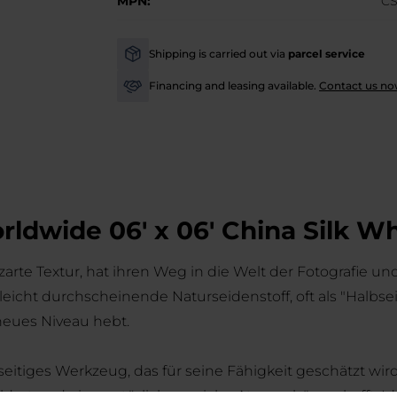
MPN:
C
Shipping is carried out via
parcel service
-
Financing and leasing available.
Contact us no
-
ldwide 06' x 06' China Silk Wh
 zarte Textur, hat ihren Weg in die Welt der Fotografie 
eicht durchscheinende Naturseidenstoff, oft als "Halbsei
 neues Niveau hebt.
itiges Werkzeug, das für seine Fähigkeit geschätzt wird,
ldert und eine natürliche, weiche Atmosphäre schafft. Id