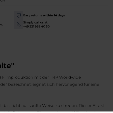
S6H
Easy returns
within 14 days
-
Simply call us at:
w.
-
+49 221 958 40 50
ite"
und Filmproduktion mit der TRP Worldwide
de" bezeichnet, eignet sich hervorragend für eine
 das Licht auf sanfte Weise zu streuen. Dieser Effekt
eal für Fotografen, Filmemacher und Künstler, die