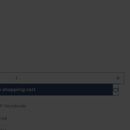
e desired amount or use the buttons 
o shopping cart
P Worldwide
6 kg