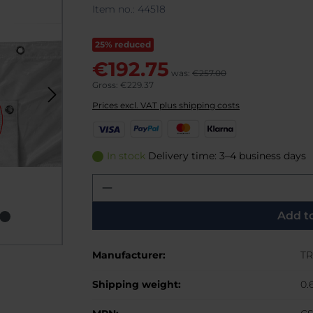
Item no.:
44518
25% reduced
€192.75
was:
€257.00
Gross: €229.37
Prices excl. VAT plus shipping costs
V
P
M
K
i
a
a
l
s
y
s
a
In stock
Delivery time: 3–4 business days
a
P
t
r
Product Quantity: Enter th
a
e
n
l
r
a
C
Add t
a
r
Manufacturer:
TR
d
Shipping weight:
0.