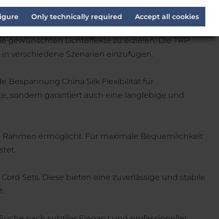
igure
Only technically required
Accept all cookies
ie gewünschten Lichteffekte zu erzielen. Die TRP
 in verschiedene Szenarien einzufügen.
e Bespannung China Silk Flexibilität für
te, sondern garantiert auch eine langlebige und
en Rahmen ermöglicht. Für maximale Bequemlichkeit
stet.
rd Sets. Diese bieten eine zuverlässige und stabile
t.
r Suche nach subtiler Eleganz und professioneller