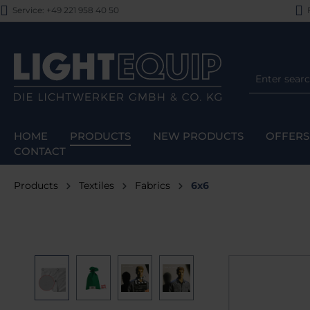
Service: +49 221 958 40 50
F
p to main content
Skip to search
Skip to main navigation
HOME
PRODUCTS
NEW PRODUCTS
OFFERS
CONTACT
Products
Textiles
Fabrics
6x6
Skip image gallery