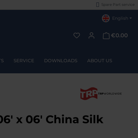
Spare Part service
English
€0.00
You have 0 wishlist items
TS
SERVICE
DOWNLOADS
ABOUT US
' x 06' China Silk