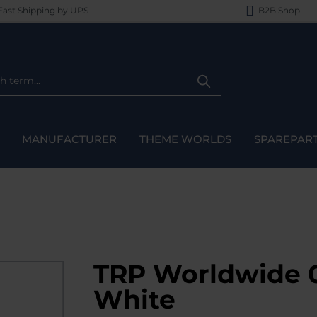
ast Shipping by UPS
B2B Shop
MANUFACTURER
THEME WORLDS
SPAREPAR
TRP Worldwide 06
White