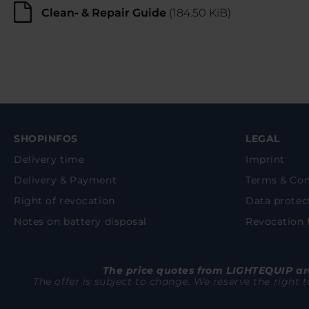
Clean- & Repair Guide
(184.50 KiB)
SHOPINFOS
LEGAL
Delivery time
Imprint
Delivery & Payment
Terms & Con
Right of revocation
Data protec
Notes on battery disposal
Revocation
The price quotes from LIGHTEQUIP are
The offer is subject to change. We reserve the right 