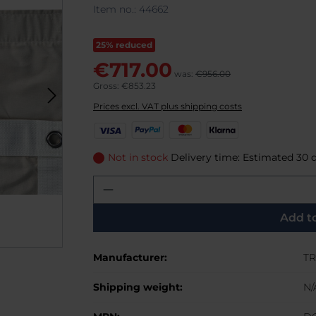
Item no.:
44662
25% reduced
€717.00
was:
€956.00
Gross: €853.23
Prices excl. VAT plus shipping costs
V
P
M
K
i
a
a
l
s
y
s
a
Not in stock
Delivery time: Estimated 30 
a
P
t
r
Product Quantity: Enter th
a
e
n
l
r
a
C
Add t
a
r
Manufacturer:
TR
d
Shipping weight:
N/