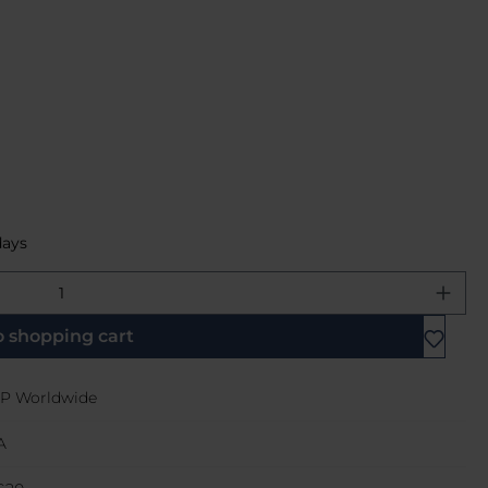
days
e desired amount or use the buttons 
o shopping cart
P Worldwide
A