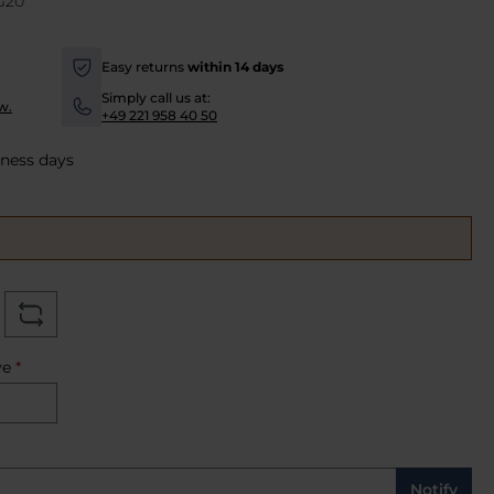
G20
Easy returns
within 14 days
-
Simply call us at:
w.
-
+49 221 958 40 50
iness days
ve
*
Notify