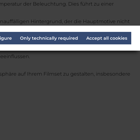
emperatur der Beleuchtung. Dies führt zu einer
auffälligen Hintergrund, der die Hauptmotive nicht
e der Szene unterstützt, ohne sie zu
igure
Only technically required
Accept all cookies
annung die Farbwiedergabe variieren. Bei direkter
eeinflussen.
sphäre auf Ihrem Filmset zu gestalten, insbesondere