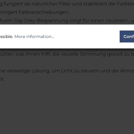
ungiert als natürlicher Filter und stabilisiert die Farbt
rringert Farbverschiebungen.
slin Day Grey-Bespannung sorgt für einen neutralen, un
nen, bietet sie einen subtilen Effekt, der die Dramaturgi
ssible.
More information...
Conf
 Winkel der Beleuchtung kann die Muslin Day Grey-Besp
er, was Ihnen hilft, die visuelle Stimmung gezielt zu b
e vielseitige Lösung, um Licht zu steuern und die Atmo
t.