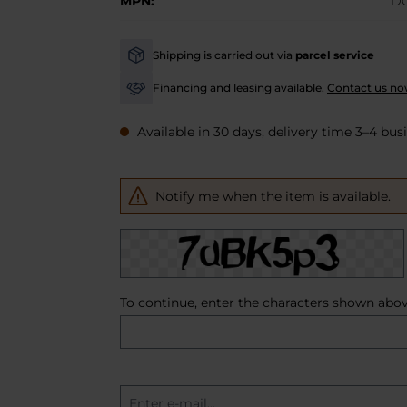
MPN:
D
Shipping is carried out via
parcel service
-
Financing and leasing available.
Contact us no
-
Available in 30 days, delivery time 3–4 bus
Notify me when the item is available.
To continue, enter the characters shown abo