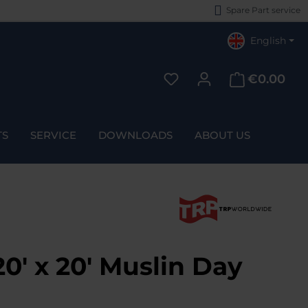
Spare Part service
English
€0.00
You have 0 wishlist items
TS
SERVICE
DOWNLOADS
ABOUT US
' x 20' Muslin Day