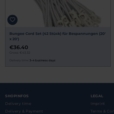
Bungee Cord Set (42 Stück) für Bespannungen (20'
x 20')
€36.40
Gross: €43.32
Delivery time:
3–4 business days
SHOPINFOS
LEGAL
Delivery time
Imprint
Delivery & Payment
Terms & Con