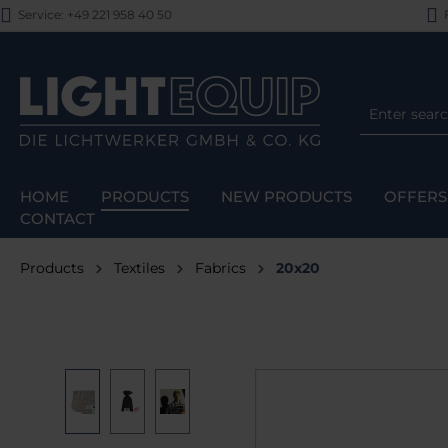
Service: +49 221 958 40 50
F
p to main content
Skip to search
Skip to main navigation
HOME
PRODUCTS
NEW PRODUCTS
OFFERS
CONTACT
Products
Textiles
Fabrics
20x20
Skip image gallery