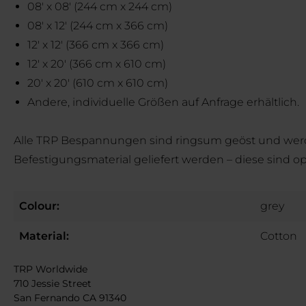
08' x 08' (244 cm x 244 cm)
08' x 12' (244 cm x 366 cm)
12' x 12' (366 cm x 366 cm)
12' x 20' (366 cm x 610 cm)
20' x 20' (610 cm x 610 cm)
Andere, individuelle Größen auf Anfrage erhältlich.
Alle TRP Bespannungen sind ringsum geöst und werden 
Befestigungsmaterial geliefert werden – diese sind opt
Colour:
grey
Material:
Cotton
TRP Worldwide
710 Jessie Street
San Fernando CA 91340