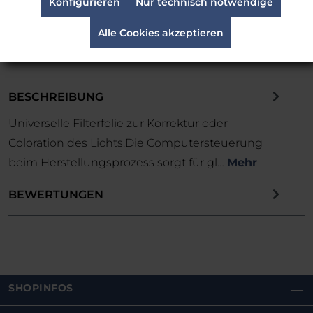
Konfigurieren
Nur technisch notwendige
Finanzierung und Leasing möglich. Jetzt
kontaktieren
-
Einfach Telefonisch erreichbar unter:
Alle Cookies akzeptieren
-
0221 958 40 50
BESCHREIBUNG
Universelle Filterfolie zur Korrektur oder
Coloration des Lichts.Die Computersteuerung
beim Herstellungsprozess sorgt für gl…
Mehr
BEWERTUNGEN
SHOPINFOS