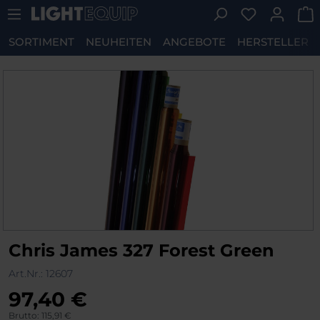
Du hast 0 P
Zum Hauptinhalt springen
SORTIMENT
NEUHEITEN
ANGEBOTE
HERSTELLER
Bildergalerie überspringen
Chris James 327 Forest Green
Art.Nr.:
12607
97,40 €
Brutto: 115,91 €